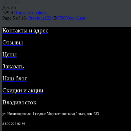
Share This
Дек
26
329
0
Портрет по фото
Page 5 of 16
‹ Previous
1
2
3
4
5
6
7
8
9
Next ›
Last »
Контакты и адрес
Отзывы
Цены
Заказать
Наш блог
Скидки и акции
Владивосток
ул. Нижнепортовая, 1 (здание Морского вокзала) 2 этаж, пав. 233
8 800 222 02 86