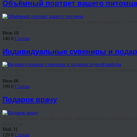
Объёмный портрет вашего питомц
Все мы хотим запомнить самые тёплые моменты жизни — особен
Share This
Июн
18
146
0
Статьи
Индивидуальные сувениры и подар
В эпоху массового производства ценность персонализированных
Share This
Июн
06
199
0
Статьи
Подарок врачу
Врачи ежедневно спасают жизни, поддерживают пациентов и ра
Share This
Май
31
129
0
Статьи