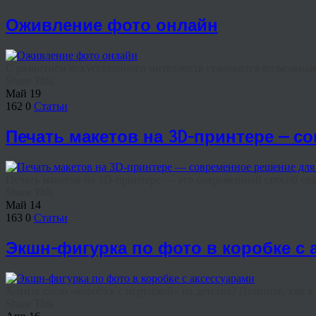
Оживление фото онлайн
С развитием искусственного интеллекта становится возможным то
Share This
Май
19
162
0
Статьи
Печать макетов на 3D-принтере — 
Печать макетов на 3D-принтере — это современный способ созд
Share This
Май
14
163
0
Статьи
Экшн-фигурка по фото в коробке с 
Хотите свою «коробку с игрушкой» из детства? Помните, как в д
Share This