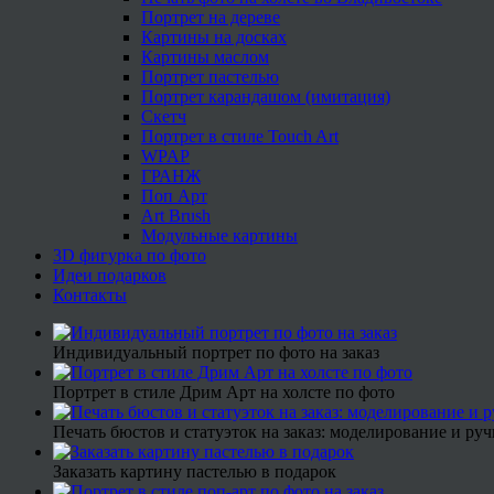
Портрет на дереве
Картины на досках
Картины маслом
Портрет пастелью
Портрет карандашом (имитация)
Скетч
Портрет в стиле Touch Art
WPAP
ГРАНЖ
Поп Арт
Art Brush
Модульные картины
3D фигурка по фото
Идеи подарков
Контакты
Индивидуальный портрет по фото на заказ
Портрет в стиле Дрим Арт на холсте по фото
Печать бюстов и статуэток на заказ: моделирование и руч
Заказать картину пастелью в подарок