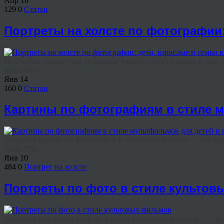
Апр
16
129
0
Статьи
Портреты на холсте по фотографии:
Искусство портретной живописи имеет глубокие корни и долгу
Share This
Янв
14
160
0
Статьи
Картины по фотографиям в стиле 
Создание картин по фотографии в мультяшном стиле — это удив
Share This
Янв
10
484
0
Портрет на холсте
Портреты по фото в стиле культо
Создание портретов по фото в стиле культовых фильмов — это 