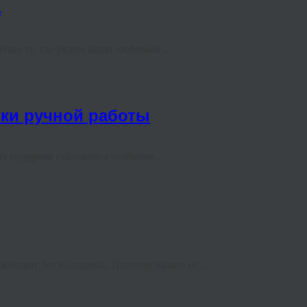
а
но те, где рядом наши любимые ...
ки ручной работы
 подарков становится особенно ...
ботают без выходных. Поэтому важно не ...