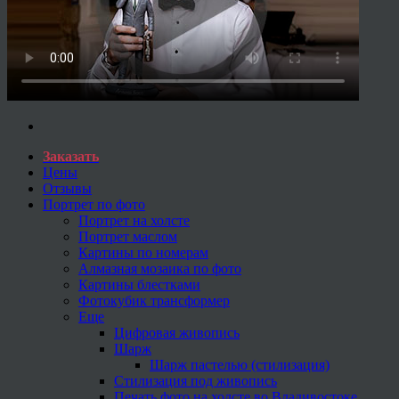
Заказать
Цены
Отзывы
Портрет по фото
Портрет на холсте
Портрет маслом
Картины по номерам
Алмазная мозаика по фото
Картины блестками
Фотокубик трансформер
Еще
Цифровая живопись
Шарж
Шарж пастелью (стилизация)
Стилизация под живопись
Печать фото на холсте во Владивостоке