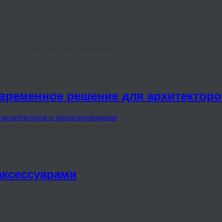
, что ещё пару лет назад казалось ...
современное решение для архитектор
ания наглядных моделей зданий, ...
аксессуарами
етстве вы мечтали о ...