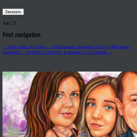
Заказать
Share This
Авг
21
Post navigation
←
Фигурка летчика — идеальный подарок пилоту
Фигурка
военного – купить статуэтку в форме с доставкой
→