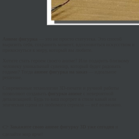
Аниме фигурка
— это не просто статуэтка. Это способ
выразить себя, сохранить момент, вдохновиться искусством и
прикоснуться к миру, который вы любите.
Хотите стать героем своего аниме? Или подарить близкому
человеку уникальный сувенир, который будет радовать
годами? Тогда
аниме фигурка на заказ
— идеальное
решение.
Современные технологии 3D-печати и ручной работы
позволяют создавать
фигурки аниме
с невероятной
детализацией. Будь то ваш портрет в стиле кавай или
эпическая сцена из любимого сериала — всё возможно.
👉
Закажите свою аниме фигурку 3D уже сегодня
и
сделайте мир ярче!