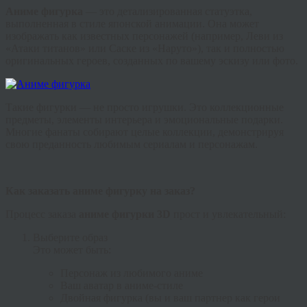
Аниме фигурка
— это детализированная статуэтка,
выполненная в стиле японской анимации. Она может
изображать как известных персонажей (например, Леви из
«Атаки титанов» или Саске из «Наруто»), так и полностью
оригинальных героев, созданных по вашему эскизу или фото.
Такие фигурки — не просто игрушки. Это коллекционные
предметы, элементы интерьера и эмоциональные подарки.
Многие фанаты собирают целые коллекции, демонстрируя
свою преданность любимым сериалам и персонажам.
Как заказать аниме фигурку на заказ?
Процесс заказа
аниме фигурки 3D
прост и увлекательный:
Выберите образ
Это может быть:
Персонаж из любимого аниме
Ваш аватар в аниме-стиле
Двойная фигурка (вы и ваш партнер как герои