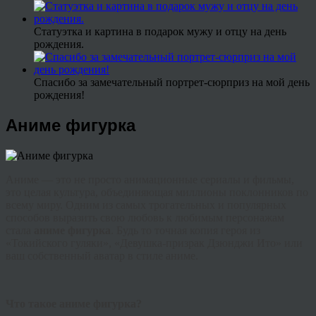
Статуэтка и картина в подарок мужу и отцу на день
рождения.
Спасибо за замечательный портрет-сюрприз на мой день
рождения!
Аниме фигурка
Аниме — это не просто анимационные сериалы и фильмы,
это целая культура, объединяющая миллионы поклонников по
всему миру. Одним из самых трогательных и популярных
способов выразить свою любовь к любимым персонажам
стала
аниме фигурка
. Будь то точная копия героя из
«Токийского гуляки», «Девушка-призрак Дзюнджи Ито» или
ваш собственный аватар в стиле аниме.
Что такое аниме фигурка?