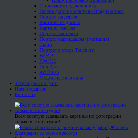
Шарж пастелью (стилизация)
Стилизация под живопись
Печать фото на холсте во Владивостоке
Портрет на дереве
Картины на досках
Картины маслом
Портрет пастелью
Портрет карандашом (имитация)
Скетч
Портрет в стиле Touch Art
WPAP
ГРАНЖ
Поп Арт
Art Brush
Модульные картины
3D фигурка по фото
Идеи подарков
Контакты
Всем советую заказывать картины по фотографии
только в этой студии!