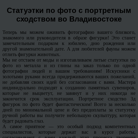
Статуэтки по фото с портретным
сходством во Владивостоке
Теперь мы можем оживить фотографию вашего близкого,
знакомого или руководителя в образе фигурки! Это станет
замечательным подарком к юбилею, дню рождения или
другой знаменательной дате. А для любителей фауны можем
отлить фигурки животных.
Мы не отстаем от моды и изготавливаем литые статуэтки по
фото из металла и из глины на заказ только по одной
фотографии людей и вашим требованиям! Искусники с
золотыми руками всегда придерживаются ваших пожеланий,
не добавляя своих идей без согласования с вами. Мастера
индивидуально подходят к созданию памятных сувениров,
которые не выцветут, не завянут и у них никогда не
закончится срок эксплуатации. Портретное сходство 3д
фигурок по фото будет фантастическим! Всего за несколько
дней по минимальной цене и без предоплаты за статуэтку
ручной работы вы получите небольшую скульптуру, которая
будет радовать глаз.
А самое приятное — это особый подход компетентных
специалистов, которые держат вас в курсе работы,
согласовывают с вами каждый этап процесса творения