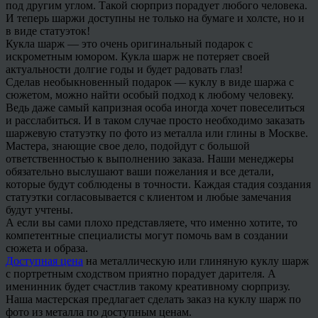
под другим углом. Такой сюрприз порадует любого человека.
И теперь шаржи доступны не только на бумаге и холсте, но и
в виде статуэток!
Кукла шарж — это очень оригинальный подарок с
искрометным юмором. Кукла шарж не потеряет своей
актуальности долгие годы и будет радовать глаз!
Сделав необыкновенный подарок — куклу в виде шаржа с
сюжетом, можно найти особый подход к любому человеку.
Ведь даже самый капризная особа иногда хочет повеселиться
и расслабиться. И в таком случае просто необходимо заказать
шаржевую статуэтку по фото из металла или глины в Москве.
Мастера, знающие свое дело, подойдут с большой
ответственностью к выполнению заказа. Наши менеджеры
обязательно выслушают ваши пожелания и все детали,
которые будут соблюдены в точности. Каждая стадия создания
статуэтки согласовывается с клиентом и любые замечания
будут учтены.
А если вы сами плохо представляете, что именно хотите, то
компетентные специалисты могут помочь вам в создании
сюжета и образа.
Доступная цена
на металлическую или глиняную куклу шарж
с портретным сходством приятно порадует дарителя. А
именинник будет счастлив такому креативному сюрпризу.
Наша мастерская предлагает сделать заказ на куклу шарж по
фото из металла по доступным ценам.