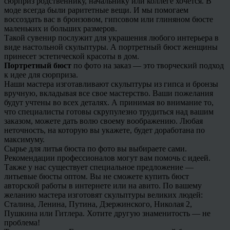
сюрприз родственнику, начальнику или коллеге хочется. В
моде всегда были раритетные вещи. И мы помогаем
воссоздать вас в бронзовом, гипсовом или глиняном бюсте
маленьких и больших размеров.
Такой сувенир послужит для украшения любого интерьера в
виде настольной скульптуры. А портретный бюст женщины
принесет эстетической красоты в дом.
Портретный бюст
по фото на заказ — это творческий подход
к идее для сюрприза.
Наши мастера изготавливают скульптуры из гипса и бронзы
вручную, вкладывая все свое мастерство. Ваши пожелания
будут учтены во всех деталях. А принимая во внимание то,
что специалисты готовы скрупулезно трудиться над вашим
заказом, можете дать волю своему воображению. Любая
неточность, на которую вы укажете, будет доработана по
максимуму.
Сырье для литья бюста по фото вы выбираете сами.
Рекомендации профессионалов могут вам помочь с идеей.
Также у нас существует специальное предложение —
литьевые бюсты оптом. Вы не сможете купить бюст
авторской работы в интернете или на авито. По вашему
желанию мастера изготовят скульптуры великих людей:
Сталина, Ленина, Путина, Дзержинского, Николая 2,
Пушкина или Гитлера. Хотите другую знаменитость — не
проблема!