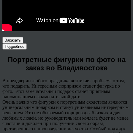
Заказать
Подробнее
Портретные фигурки по фото на
заказ во Владивостоке
В преддверии любого праздника возникает проблема о том,
что подарить. Интересным сюрпризом станет фигурка по
фото. Этот замечательный подарок станет приятным
напоминанием о знаменательной дате.
Очень важно что фигурки с портретным сходством являются
универсальным подарком и станут уникальным интерьерным
решением. Это незабываемый сюрприз для близких и для
любимых людей, но руководитель или коллега будет не менее
счастлив и доволен при получении своего образа,
претворенного в произведении искусства. Особый подход к