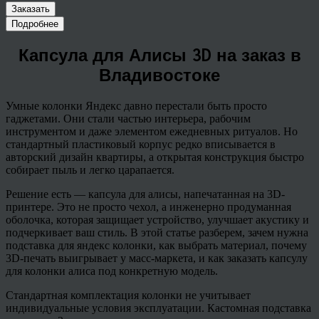
Заказать
Подробнее
Капсула для Алисы 3D на заказ в
Владивостоке
Умные колонки Яндекс давно перестали быть просто
гаджетами. Они стали частью интерьера, рабочим
инструментом и даже элементом ежедневных ритуалов. Но
стандартный пластиковый корпус редко вписывается в
авторский дизайн квартиры, а открытая конструкция быстро
собирает пыль и легко царапается.
Решение есть — капсула для алисы, напечатанная на 3D-
принтере. Это не просто чехол, а инженерно продуманная
оболочка, которая защищает устройство, улучшает акустику и
подчеркивает ваш стиль. В этой статье разберем, зачем нужна
подставка для яндекс колонки, как выбрать материал, почему
3D-печать выигрывает у масс-маркета, и как заказать капсулу
для колонки алиса под конкретную модель.
Стандартная комплектация колонки не учитывает
индивидуальные условия эксплуатации. Кастомная подставка