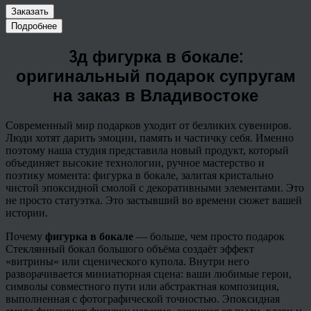
Заказать
Подробнее
3д фигурка в бокале:
оригинальный подарок супругам
на заказ в Владивостоке
Современный мир подарков уходит от безликих сувениров.
Люди хотят дарить эмоции, память и частичку себя. Именно
поэтому наша студия представила новый продукт, который
объединяет высокие технологии, ручное мастерство и
поэтику момента: фигурка в бокале, залитая кристально
чистой эпоксидной смолой с декоративными элементами. Это
не просто статуэтка. Это застывший во времени сюжет вашей
истории.
Почему
фигурка в бокале
— больше, чем просто подарок
Стеклянный бокал большого объёма создаёт эффект
«витрины» или сценического купола. Внутри него
разворачивается миниатюрная сцена: ваши любимые герои,
символы совместного пути или абстрактная композиция,
выполненная с фотографической точностью. Эпоксидная