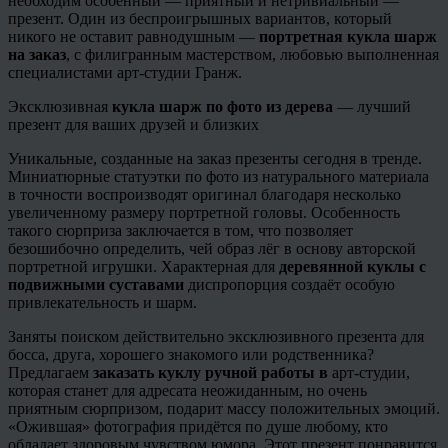
необходим особенный — приятный и нетривиальный —
презент. Один из беспроигрышных вариантов, который
никого не оставит равнодушным —
портретная кукла шарж
на заказ
, с филигранным мастерством, любовью выполненная
специалистами арт-студии Гранж.
Эксклюзивная
кукла шарж по фото из дерева
— лучший
презент для ваших друзей и близких
Уникальные, созданные на заказ презенты сегодня в тренде.
Миниатюрные статуэтки по фото из натурального материала
в точности воспроизводят оригинал благодаря несколько
увеличенному размеру портретной головы. Особенность
такого сюрприза заключается в том, что позволяет
безошибочно определить, чей образ лёг в основу авторской
портретной игрушки. Характерная для
деревянной куклы с
подвижными суставами
диспропорция создаёт особую
привлекательность и шарм.
Заняты поиском действительно эксклюзивного презента для
босса, друга, хорошего знакомого или родственника?
Предлагаем
заказать куклу ручной работы в
арт-студии,
которая станет для адресата неожиданным, но очень
приятным сюрпризом, подарит массу положительных эмоций.
«Ожившая» фотография придётся по душе любому, кто
обладает здоровым чувством юмора. Этот презент понравится