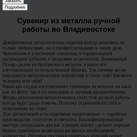
Заказать
Подробнее
Сувенир из металла ручной
работы во Владивостоке
Декоративные металлические изделия всегда ценились не
только любителями, но и профессионалами в своем деле.
Чемпионов и участников олимпиад и соревнований
награждают кубками и медалями из металлов. Знаменитый
Оскар сделан из британского металла, а ранее его
изготавливали из позолоченной бронзы. Так почему же не
порадовать металлическим сюрпризом в стиле лофт близкого
человека или себя?
Наша арт-студия изготавливает сувениры из металла на заказ
как по фото, так и по описанию и личным предпочтениям.
Мэтры исполнения металлических статуэток ручной работы
всегда будут рады помочь. Поэтому ограничивать себя в
пожеланиях не стоит.
Для организаций есть отдельное предложение — серийное
производство статуэток из металла. Квалифицированные
мастера специально для вас и ваших коллег сделают партию
бизнес-сувениров из металла на заказ в необходимом
количестве. Оптовые поставки памятных изделий решат