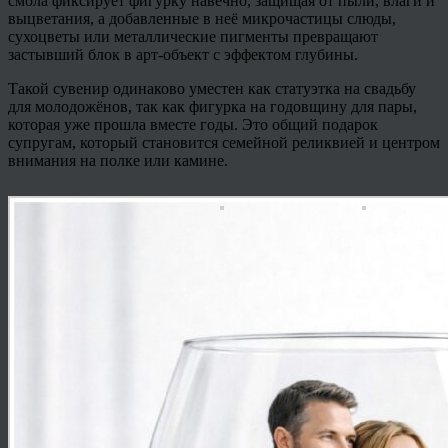
смола фиксирует фигурку навечно, защищая от пыли, влаги и
выцветания, а добавленные в неё микрочастицы слюды,
сухоцветы или металлические пигменты превращают
застывший блок в арт-объект с эффектом глубины.
Такой сувенир одинаково уместен как статуэтка на свадьбу
для молодожёнов, так как фигурка на годовщину для пары,
которая уже прошла вместе годы. Это общий подарок
супругам, который становится семейной реликвией и центром
внимания на полке или камине.