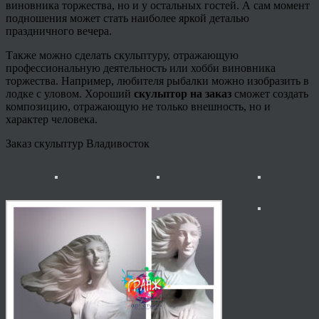
виновника торжества, но и у остальных гостей. А сам момент
подношения может стать наиболее яркой деталью
праздничного вечера.
Также можно сделать скульптуру, отражающую
профессиональную деятельность или хобби виновника
торжества. Например, любителя рыбалки можно изобразить в
лодке с уловом. Хороший
скульптор на заказ
сможет создать
композицию, отражающую не только внешность, но и
характер человека.
Заказ скульптур Владивосток