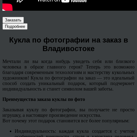
Заказать
Подробнее
Кукла по фотографии на заказ в
Владивостоке
Мечтали ли вы когда нибудь увидеть себя или близкого
человека в образе главного героя? Теперь это возможно
благодаря современным технологиям и мастерству кукольных
художников! Кукла по фотографии на заказ — это идеальный
способ создать уникальный подарок, который подчеркнет
индивидуальность и станет символом вашей заботы.
Преимущества заказа куклы по фото
Заказывая куклу по фотографии, вы получаете не просто
игрушку, а настоящее произведение искусства.
Вот почему этот подарок становится все более популярным:
Индивидуальность: каждая кукла создается с учетом
особенностей внешности, стиля и характера человека,