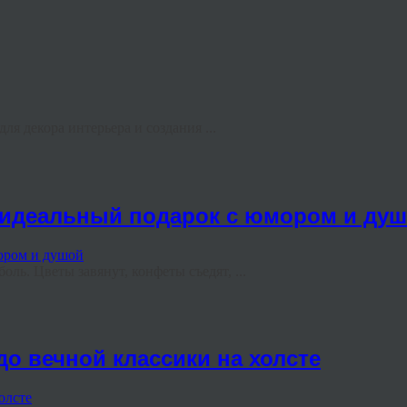
я декора интерьера и создания ...
ь идеальный подарок с юмором и ду
ль. Цветы завянут, конфеты съедят, ...
до вечной классики на холсте