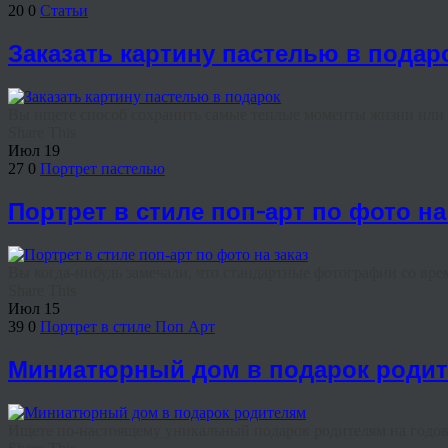
20
0
Статьи
Заказать картину пастелью в подар
Вы ищете способ сохранить самые теплые моменты жизни или и
Share This
Июл
19
27
0
Портрет пастелью
Портрет в стиле поп-арт по фото на
Вы когда-нибудь замечали, что стандартные фотографии со вре
Share This
Июл
15
39
0
Портрет в стиле Поп Арт
Миниатюрный дом в подарок роди
Ищете по-настоящему уникальный подарок родителям на годовщ