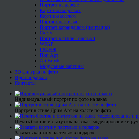
Портрет на дереве
Картины на досках
Картины маслом
Портрет пастелью
Портрет карандашом (имитация)
Скетч
Портрет в стиле Touch Art
WPAP
ГРАНЖ
Поп Арт
Art Brush
Модульные картины
3D фигурка по фото
Идеи подарков
Контакты
Индивидуальный портрет по фото на заказ
Портрет в стиле Дрим Арт на холсте по фото
Печать бюстов и статуэток на заказ: моделирование и руч
Заказать картину пастелью в подарок