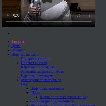
Заказать
Цены
Отзывы
Портрет по фото
Портрет на холсте
Портрет маслом
Картины по номерам
Алмазная мозаика по фото
Картины блестками
Фотокубик трансформер
Еще
Цифровая живопись
Шарж
Шарж пастелью (стилизация)
Стилизация под живопись
Печать фото на холсте во Владивостоке