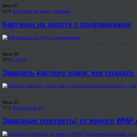
Share This
Июл
07
54
0
3д печать на заказ
,
Диорама
Картины на холсте с подрамником
Картина на холсте с подрамником — это современное решение дл
Share This
Июн
30
28
0
Статьи
Заказать картину шарж: как создат
Поиск оригинального подарка часто превращается в головную бо
Share This
Июн
25
77
0
Шарж по фото
Заказные портреты: от яркого WPAP 