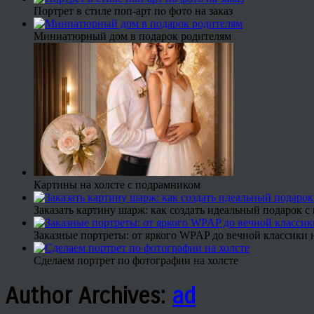
Портрет в стиле поп-арт по фото на заказ
Миниатюрный дом в подарок родителям
Картины на холсте с подрамником
Заказать картину шарж: как создать идеальный подарок 
Заказные портреты: от яркого WPAP до вечной классики н
Сделаем портрет по фотографии на холсте
Author Archives:
ad