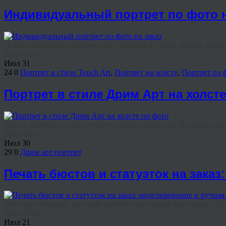
Индивидуальный портрет по фото н
Поиск идеального подарка часто заводит в тупик. Цветы завянут
Share This
Июл
31
24
0
Портрет в стиле Touch Art
,
Портрет на холсте
,
Портрет по 
Портрет в стиле Дрим Арт на холст
Магия цифрового искусства: что такое Дрим-арт? Вы хотите под
Share This
Июл
30
29
0
Дрим арт портрет
Печать бюстов и статуэток на зака
Вы ищете подарок, который вызовет настоящий вау-эффект? Заб
Share This
Июл
21