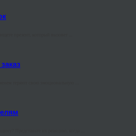
ок
щете презент, который вызовет ...
 заказ
менем теряют свою эмоциональную ...
телям
ину? Представьте их реакцию, когда ...