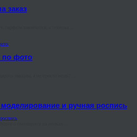
а заказ
, парфюм закончится, а техника ...
фото
е по фото
арить эмоции, а не просто вещь? ...
з: моделирование и ручная роспись
удьте о пылящихся на полках ...