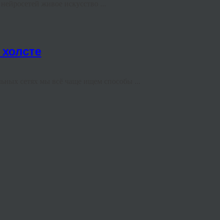
ейросетей живое искусство ...
 холсте
ных сетях мы всё чаще ищем способы ...