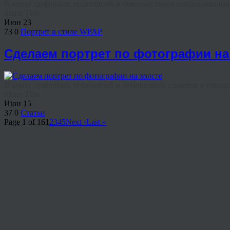
В эпоху цифровых технологий и повсеместного использования н
Share This
Июн
23
73
0
Портрет в стиле WPAP
Сделаем портрет по фотографии на
В эпоху цифровых технологий и мгновенных снимков в социаль
Share This
Июн
15
37
0
Статьи
Page 1 of 16
1
2
3
4
5
Next ›
Last »