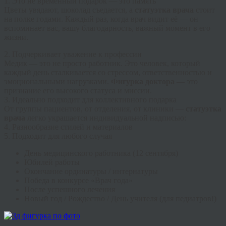
1. Это не временный подарок — это память
Цветы увядают, шоколад съедается, а
статуэтка врача
стоит
на полке годами. Каждый раз, когда врач видит её — он
вспоминает вас, вашу благодарность, важный момент в его
жизни.
2. Подчеркивает уважение к профессии
Медик — это не просто работник. Это человек, который
каждый день сталкивается со стрессом, ответственностью и
эмоциональными нагрузками.
Фигурка доктора
— это
признание его высокого статуса и миссии.
3. Идеально подходит для коллективного подарка
От группы пациентов, от отделения, от клиники —
статуэтка
врача
легко украшается индивидуальной надписью:
4. Разнообразие стилей и материалов
5. Подходит для любого случая
День медицинского работника (12 сентября)
Юбилей работы
Окончание ординатуры / интернатуры
Победа в конкурсе «Врач года»
После успешного лечения
Новый год / Рождество / День учителя (для педиатров!)