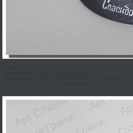
Подарок, который остаётся навсегда
Фигурка врача
— это не просто сувенир. Это
эмоциональный кодекс благодарности, запечатлённый на
всегда. Когда вы дарите
статуэтку доктора
— вы дарите не
предмет, а признание человеческого достоинства
.