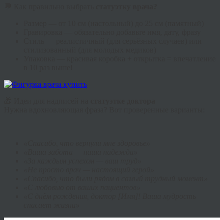
💬 Как правильно выбрать
статуэтку врача?
Размер — от 10 см (настольный) до 25 см (памятный)
Гравировка — обязательно добавьте имя, дату, фразу
Стиль — реалистичный (для серьёзных случаев) или
стилизованный (для молодых медиков)
Упаковка — красивая коробка + открытка = впечатление
в 10 раз выше!
🎁 Идеи для надписей на
статуэтке доктора
Нужна вдохновляющая фраза? Вот проверенные варианты:
«Спасибо, что вернули мне здоровье»
«Ваша забота — наша надежда»
«За каждым успехом — ваш труд»
«Не просто врач — настоящий герой»
«Спасибо, что были рядом в самый трудный момент»
«С любовью от ваших пациентов»
«С днём рождения, доктор [Имя]! Ваша мудрость
спасает жизни»