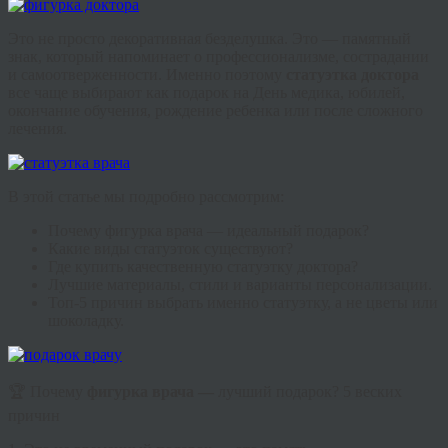
Это не просто декоративная безделушка. Это — памятный
знак, который напоминает о профессионализме, сострадании
и самоотверженности. Именно поэтому
статуэтка доктора
все чаще выбирают как подарок на День медика, юбилей,
окончание обучения, рождение ребенка или после сложного
лечения.
В этой статье мы подробно рассмотрим:
Почему фигурка врача — идеальный подарок?
Какие виды статуэток существуют?
Где купить качественную статуэтку доктора?
Лучшие материалы, стили и варианты персонализации.
Топ-5 причин выбрать именно статуэтку, а не цветы или
шоколадку.
🏆 Почему
фигурка врача —
лучший подарок? 5 веских
причин