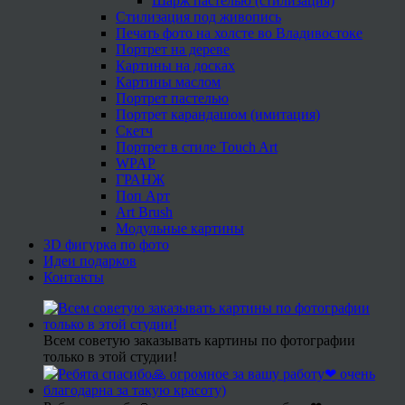
Шарж пастелью (стилизация)
Стилизация под живопись
Печать фото на холсте во Владивостоке
Портрет на дереве
Картины на досках
Картины маслом
Портрет пастелью
Портрет карандашом (имитация)
Скетч
Портрет в стиле Touch Art
WPAP
ГРАНЖ
Поп Арт
Art Brush
Модульные картины
3D фигурка по фото
Идеи подарков
Контакты
Всем советую заказывать картины по фотографии
только в этой студии!