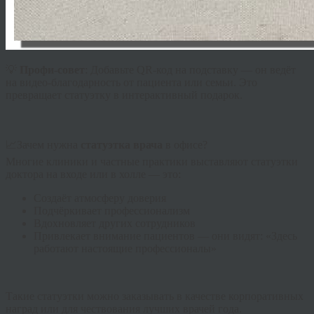
💡
Профи-совет
: Добавьте QR-код на подставку — он ведёт
на видео-благодарность от пациента или семьи. Это
превращает статуэтку в интерактивный подарок.
📈Зачем нужна
статуэтка врача
в офисе?
Многие клиники и частные практики выставляют статуэтки
доктора на входе или в холле — это:
Создаёт атмосферу доверия
Подчёркивает профессионализм
Вдохновляет других сотрудников
Привлекает внимание пациентов — они видят: «Здесь
работают настоящие профессионалы»
Такие статуэтки можно заказывать в качестве корпоративных
наград или для чествования лучших врачей года.