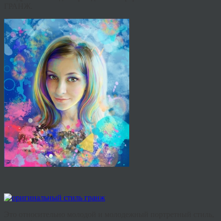
ГРАНЖ.
Это
относительно
молодой и
молодежный
портретный
стиль
,