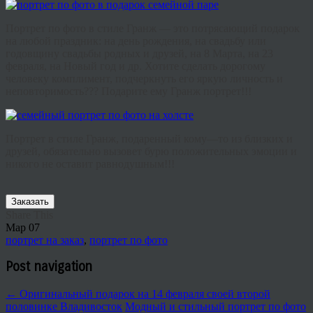
Портрет
по
фото
в
стиле
Гранж
—
это
потрясающий
подарок
на
любой
праздник
:
на
день
рождения
,
на
свадьбу
или
годовщину
свадьбы
родных
и
друзей
,
на
8
Марта
,
на
23
февраля
,
на
Новый
год
и
др
.
Хотите
сделать
дорогому
человеку
комплимент
,
подчеркнуть
его
яркую
личность
и
неповторимость
???
Подарите
ему
Гранж
портрет
!!!
Портрет
в
стиле
Гранж
,
подаренный
кому
—
то
из
близких
и
друзей
,
обязательно
вызовет
бурю
положительных
эмоции
и
никого
не
оставит
равнодушным
!!!
Заказать
Share This
Мар
07
портрет на заказ
,
портрет по фото
Post navigation
←
Оригинальный подарок на 14 февраля своей второй
половинке Владивосток
Модный и стильный портрет по фото