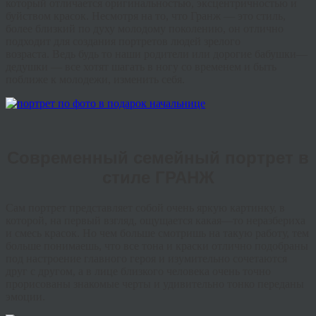
который
отличается
оригинальностью
,
эксцентричностью
и
буйством
красок
.
Несмотря
на
то
,
что
Гранж
—
это
стиль
,
более
близкий
по
духу
молодому
поколению
,
он
отлично
подходит
для
создания
портретов
людей
зрелого
возраста
.
Ведь
будь
то
наши
родители
или
дорогие
бабушки
—
дедушки
—
все
хотят
шагать
в
ногу
со
временем
и
быть
поближе
к
молодежи, изменить себя
.
Современный семейный портрет в
стиле ГРАНЖ
Сам
портрет
представляет
собой
очень
яркую
картинку
,
в
которой
,
на
первый
взгляд
,
ощущается
какая
—
то
неразбериха
и
смесь
красок
.
Но
чем
больше
смотришь
на
такую
работу
,
тем
больше
понимаешь
,
что
все
тона
и
краски
отлично
подобраны
под
настроение
главного
героя
и
изумительно
сочетаются
друг
с
другом
,
а
в
лице
близкого
человека
очень
точно
прорисованы
знакомые
черты
и
удивительно
тонко
переданы
эмоции.