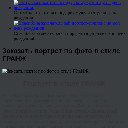
Статуэтка и картина в подарок мужу и отцу на день
рождения.
Спасибо за замечательный портрет-сюрприз на мой день
рождения!
Заказать портрет по фото в стиле
ГРАНЖ
Портрет в стиле ГРАНЖ
Если
Вам
наскучили
обычные
классические
стили
портретов
по фотографии
и
хочется
чего
—
то
нового
,
креативного
,
захватывающего
дух
,
то
Вам
,
несомненно
,
нужен
портрет
в
стиле
Гранж
!!! Вам хочется сделать своей
девушке или своему парню оригинальный подарок, это
именно то, что вам поможет удивить свою вторую половинку.
Поздравление с днем рождения. Портрет на заказ в стиле