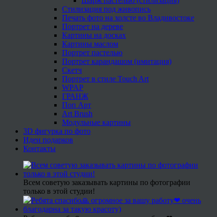
Шарж пастелью (стилизация)
Стилизация под живопись
Печать фото на холсте во Владивостоке
Портрет на дереве
Картины на досках
Картины маслом
Портрет пастелью
Портрет карандашом (имитация)
Скетч
Портрет в стиле Touch Art
WPAP
ГРАНЖ
Поп Арт
Art Brush
Модульные картины
3D фигурка по фото
Идеи подарков
Контакты
Всем советую заказывать картины по фотографии
только в этой студии!