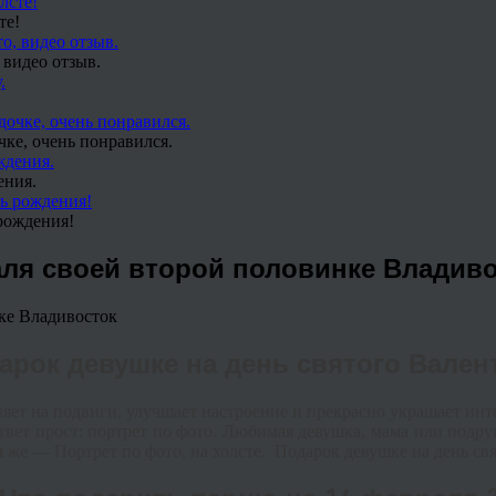
те!
 видео отзыв.
чке, очень понравился.
ения.
рождения!
ля своей второй половинке Владив
арок девушке на день святого Вален
ляет
на
подвиги
,
улучшает
настроение
и
прекрасно
украшает
инт
твет
прост
:
портрет
по
фото
.
Любимая
девушка
,
мама
или
подру
м же — Портрет по фото, на холсте. Подарок девушке на день св