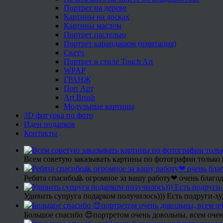
Портрет на дереве
Картины на досках
Картины маслом
Портрет пастелью
Портрет карандашом (имитация)
Скетч
Портрет в стиле Touch Art
WPAP
ГРАНЖ
Поп Арт
Art Brush
Модульные картины
3D фигурка по фото
Идеи подарков
Контакты
Всем советую заказывать картины по фотографии только 
Ребята спасибо🙏 огромное за вашу работу❤ очень благод
Удивить супруга подарком получилось))) Есть подруги-х
Большое спасибо 😍портретом очень довольны, всем очен