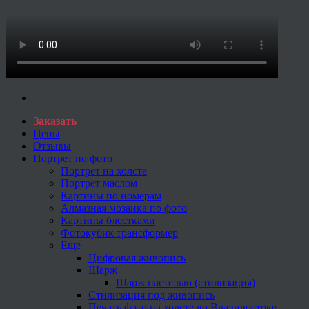
Заказать
Цены
Отзывы
Портрет по фото
Портрет на холсте
Портрет маслом
Картины по номерам
Алмазная мозаика по фото
Картины блестками
Фотокубик трансформер
Еще
Цифровая живопись
Шарж
Шарж пастелью (стилизация)
Стилизация под живопись
Печать фото на холсте во Владивостоке