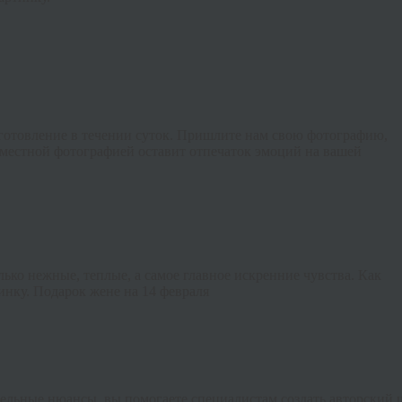
зготовление в течении суток. Пришлите нам свою фотографию,
вместной фотографией оставит отпечаток эмоций на вашей
ько нежные, теплые, а самое главное искренние чувства. Как
винку. Подарок жене на 14 февраля
ельные
нюансы
,
вы
помогаете
специалистам
создать
авторский