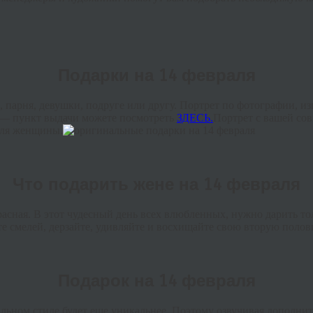
Подарки на 14 февраля
 парня, девушки, подруге или другу. Портрет по фотографии, и
з — пункт выдачи можете посмотреть
ЗДЕСЬ.
Портрет с вашей со
для женщины.
Что подарить жене на 14 февраля
расная. В этот чудесный день всех влюбленных, нужно дарить тол
ьте смелей, дерзайте, удивляйте и восхищайте свою вторую поло
Подарок на 14 февраля
альном
стиле
будет
еще
уникальнее
.
Поэтому
озвучивая
дополнит