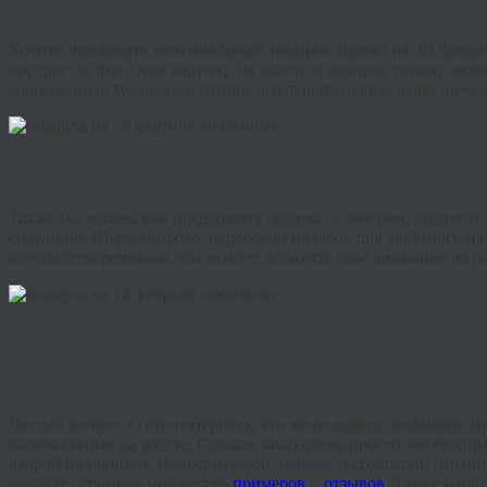
Хотите придумать оригинальный подарок парню на 14 февраля
портрет по фото или картину на холсте в подарок своему лю
современные художники готовы выслушать любые ваши пожелан
Также мы можем вам предложить подарки с юмором, подарите
ситуацию. Шарж по фото, недорогой подарок для любимого на
неудовлетворенными. Вы можете обратить своё внимание на ро
Частый вопрос в сети интернета, что же подарить любимому м
напечатанные на холсте. Сделать заказ очень просто, необход
второй половинки. Подберите фон, пейзаж подходящий именно в
найдете огромное множество
примеров
и
отзывов.
Также наши 