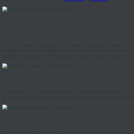
Также вы можете подобрать отличный подарок для мужа, жены,
обсудите макет с менеджером и через день получите свой зака
второй половинке, такой подарок подойдёт и для мужчины, и 
Напомните своей любимой супруге, о том какая она у вас прек
раз картина по фото, передаст все ваши чувства и эмоции. Буд
Благодаря
вашим
пожеланиям
,
портрет
с
фотографии
в
оригин