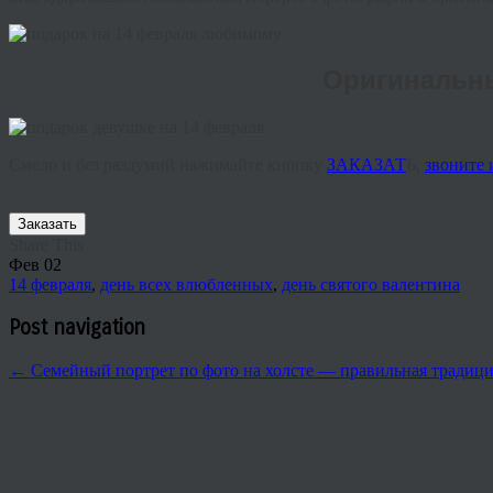
Оригинальны
Смело
и
без
раздумий
нажимайте
кнопку
ЗАКАЗАТ
Ь
,
звоните
Заказать
Share This
Фев
02
14 февраля
,
день всех влюбленных
,
день святого валентина
Post navigation
←
Семейный портрет по фото на холсте — правильная тради