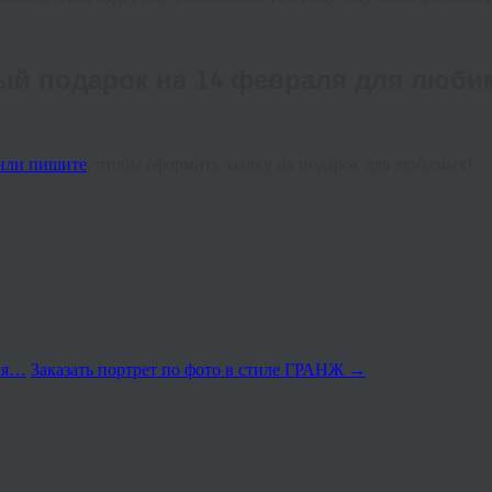
й подарок на 14 февраля для люби
или
пишите
,
чтобы
оформить
заявку
на
подарок
для
любимых
!
ция…
Заказать портрет по фото в стиле ГРАНЖ
→