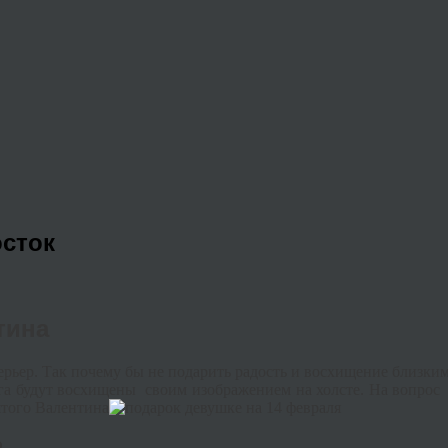
осток
тина
ерьер
.
Так
почему
бы
не
подарить
радость
и
восхищение
близки
га
будут
восхищены
своим
изображением
на
холсте
. На вопрос
ятого Валентина