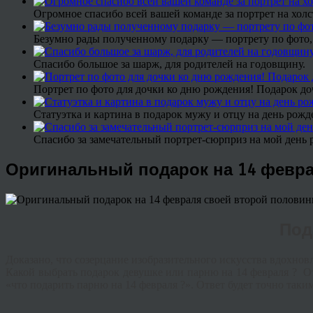
Огромное спасибо всей вашей команде за портрет на холс
Безумно рады полученному подарку — портрету по фото,
Спасибо большое за шарж, для родителей на годовщину.
Портрет по фото для дочки ко дню рождения! Подарок до
Статуэтка и картина в подарок мужу и отцу на день рожд
Спасибо за замечательный портрет-сюрприз на мой день 
Оригинальный подарок на 14 февра
Под
Доказано
,
что
созерцание
изобразительного
искусства
вдохнов
Какой выбрать подарок
девушке или парню на 14 февраля
?
О
«что подарить парню на 14 февраля ?». Ответ будет точно таки