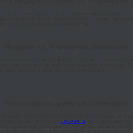
Что подарить парню на 14 февраля 
, но не можете придумать. Арт студия «Гранж» готова вам в 
бимому. Покажите своему любимому парню или мужу, как вы его
ия, для создания картины именно для вас.
Подарок на 14 февраля любимому
 своему любимому шарж по фото, создание шаржа занимательны
 день святого Валентина, вызовет необходимые эмоции у вашей
д деятельности или хобби свей второй половинки.
Что подарить мужу на 14 февраля
ужу на день всех влюбленных. Я вам отвечу — оригинальный пода
имо просто нажать на кнопочку
ЗАКАЗАТЬ
, вы сможете рассчитат
ам, пускай это будет ваша мечта или уже реализованная цель, в
менеджеры и художники помогут вам подобрать необходимую к