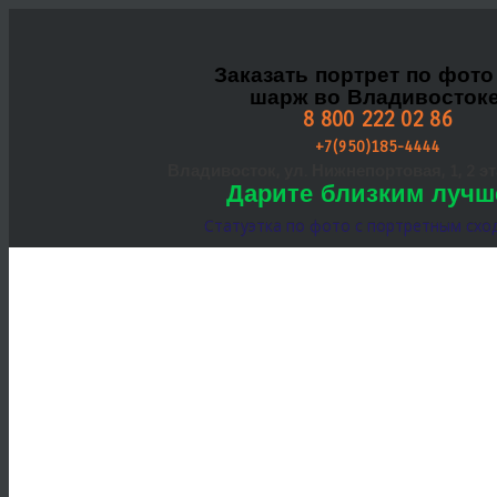
Заказать портрет по фото
шарж во Владивостоке
8 800 222 02 86
+7(950)185-4444
Владивосток, ул. Нижнепортовая, 1, 2 эта
Дарите близким лучш
Статуэтка по фото с портретным схо