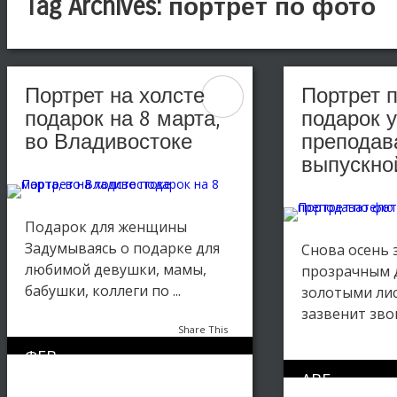
Tag Archives:
портрет по фото
Портрет на холсте
Портрет 
подарок на 8 марта,
подарок 
во Владивостоке
преподав
выпускно
Подарок для женщины
Задумываясь о подарке для
Снова осень 
любимой девушки, мамы,
прозрачным 
бабушки, коллеги по ...
золотыми лис
зазвенит звоно
Share This
ФЕВ
0
1208
25
АВГ