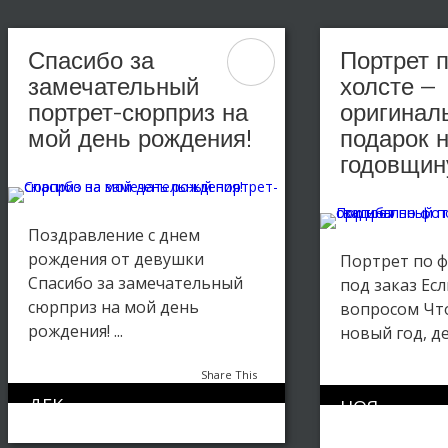
Спасибо за
Портрет 
замечательный
холсте —
портрет-сюрприз на
оригинал
мой день рождения!
подарок 
годовщин
Поздравление с днем
рождения от девушки
Портрет по ф
Спасибо за замечательный
под заказ Ес
сюрприз на мой день
вопросом Чт
рождения! ...
новый год, ден
Share This
ДЕК
НОЯ
Отзывы
0
1060
10
20