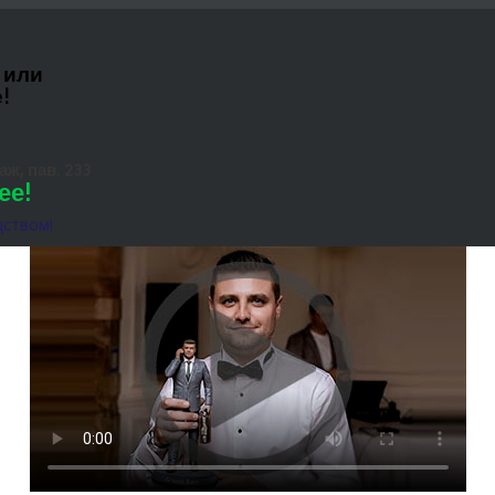
 или
!
ж, пав. 233
ее!
дством!