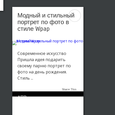
Модный и стильный
портрет по фото в
стиле Wpap
Современное искусство
Пришла идея подарить
своему парню портрет по
фото на день рождения.
Стиль ...
Share This
АПР
0
1668
02
Портрет в стиле WPAP