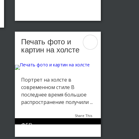
15
Картины на досках
,
Портрет на дереве
Печать фото и
картин на холсте
Портрет на холсте в
современном стиле В
последнее время большое
распространение получили ...
Share This
ФЕВ
Статьи
0
1494
15