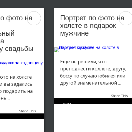
по фото на
Портрет по фото на
холсте в подарок
ьный
мужчине
на
у свадьбы
Еще не решили, что
преподнести коллеге, другу,
боссу по случаю юбилея или
ото на холсте
другой знаменательной ...
ли вы задались
о подарить на
Share This
ь ...
НОЯ
1
1291
07
Share This
Портрет на холсте
,
Портрет по фото
,
0
2455