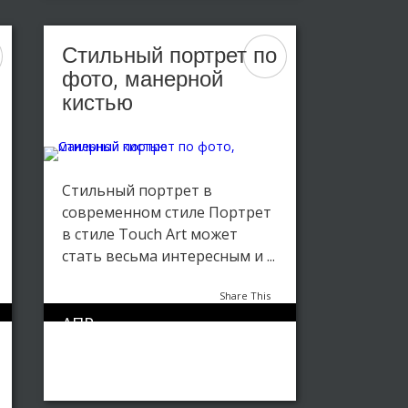
Стильный портрет по
фото, манерной
кистью
Стильный портрет в
современном стиле Портрет
в стиле Touch Art может
стать весьма интересным и ...
Share This
АПР
0
1293
14
Портрет в стиле Touch Art