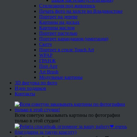
Шарж пастелью (стилизация)
Стилизация под живопись
Печать фото на холсте во Владивостоке
Портрет на дереве
Картины на досках
Картины маслом
Портрет пастелью
Портрет карандашом (имитация)
Скетч
Портрет в стиле Touch Art
WPAP
ГРАНЖ
Поп Арт
Art Brush
Модульные картины
3D фигурка по фото
Идеи подарков
Контакты
Всем советую заказывать картины по фотографии
только в этой студии!