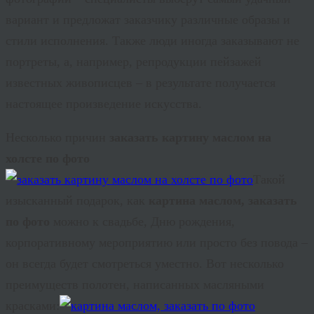
вариант и предложат заказчику различные образы и
стили исполнения. Также люди иногда заказывают не
портреты, а, например, репродукции пейзажей
известных живописцев – в результате получается
настоящее произведение искусства.
Несколько причин
заказать картину маслом на
холсте по фото
Такой
изысканный подарок, как
картина маслом, заказать
по фото
можно к свадьбе, Дню рождения,
корпоративному мероприятию или просто без повода –
он всегда будет смотреться уместно. Вот несколько
преимуществ полотен, написанных масляными
красками: