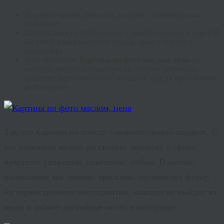
Художественная ценность, которая с годами только
возрастает.
Премиальность
. Написанное с душой полотно в дорогой
багетной рамке растопит сердце самого строгого
начальника.
Долговечность.
Картина по фото маслом, цена
на
которую доступна практически любому дарителю,
сохранит первоначальный внешний вид на протяжении
десятилетий.
Так что картина на холсте – замечательный подарок. С
его помощью можно рассказать человеку о своих
чувствах: уважении, симпатии, любви. Полотно,
написанное масляными красками, произведет фурор
на торжественном мероприятии, никогда не выйдет из
моды и займет достойное место в интерьере.