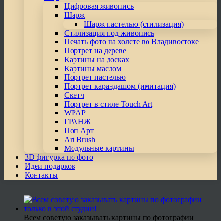
Цифровая живопись
Шарж
Шарж пастелью (стилизация)
Стилизация под живопись
Печать фото на холсте во Владивостоке
Портрет на дереве
Картины на досках
Картины маслом
Портрет пастелью
Портрет карандашом (имитация)
Скетч
Портрет в стиле Touch Art
WPAP
ГРАНЖ
Поп Арт
Art Brush
Модульные картины
3D фигурка по фото
Идеи подарков
Контакты
Всем советую заказывать картины по фотографии