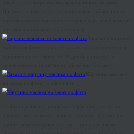
идеей станет
картина маслом на холсте по фото
.
Полотно, написанное в технике масляной живописи,
максимально реалистично воспроизводит изображение
и идеально вписывается в интерьер.
Заказать картину
маслом по фото
можно незадолго до праздника (срок
исполнения составляет от 10 дней), а стоимость
эксклюзивного презента не обременит бюджет.
Картины маслом
на заказ по фото
: особенности
Чтобы порадовать виновника торжества, не нужно
просить его часами позировать мастеру. Достаточно
принести или отправить в арт-студию несколько
фотографий – специалисты выберут самый удачный