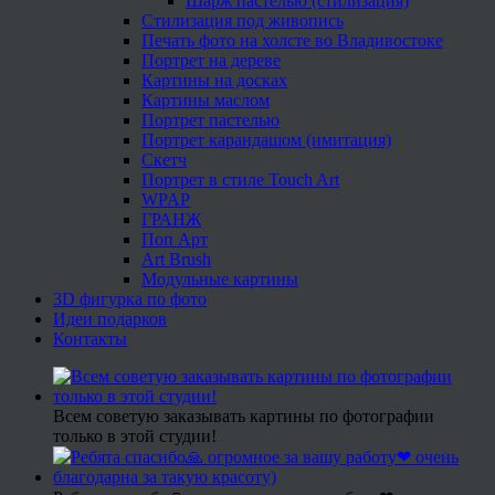
Шарж пастелью (стилизация)
Стилизация под живопись
Печать фото на холсте во Владивостоке
Портрет на дереве
Картины на досках
Картины маслом
Портрет пастелью
Портрет карандашом (имитация)
Скетч
Портрет в стиле Touch Art
WPAP
ГРАНЖ
Поп Арт
Art Brush
Модульные картины
3D фигурка по фото
Идеи подарков
Контакты
Всем советую заказывать картины по фотографии
только в этой студии!