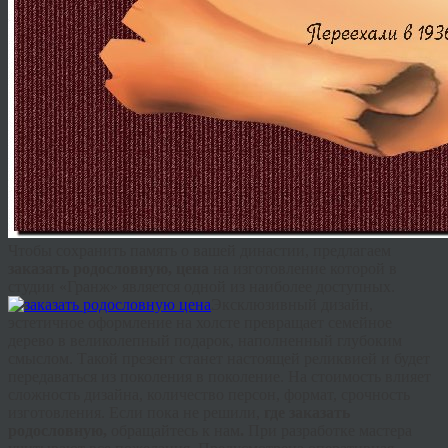
Чтобы сохранить память о вашей династии, предлагаем
заказать родословную, цена
на изготовление которой в
студии «
Гранж
» является одной из наиболее доступных.
Эксклюзивный дизайн,
эстетичное оформление на холсте превращает семейное
дерево в великолепный подарок, наполненный глубоким
смыслом. Такой презент станет настоящей реликвией и будет
передаваться из поколения в поколение. На стоимость влияет
сложность дизайна, количество персон, формат, срочность
изготовления. Если пока не решили,
где заказать
родословную,
обращайтесь к нам
.
При разработке мастера