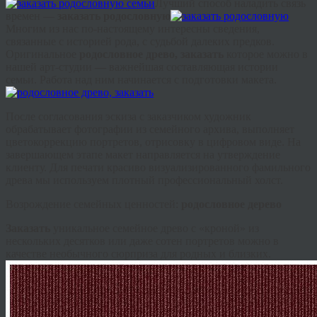
Лучший способ наладить связь
времен —
заказать родословную
Многим из нас по-настоящему интересны сведения,
связанные с историей рода, с судьбой далеких предков.
Оригинальное
родословное древо, заказать
которое можно в
нашей арт-студии
—
важнейшая составляющая истории
семьи. Работа над ним начинается с подготовки макета.
После согласования эскиза с заказчиком художник
обрабатывает фотографии из семейного архива, выполняет
цветокоррекцию
портретов,
отрисовку
в цифровом виде. На
завершающем этапе макет направляется на утверждение
клиенту. Для печати красиво
визуализированного
фамильного
древа мы используем плотный профессиональный холст.
Возрождение семейных ценностей:
родословное дерево
Заказать
уникальное семейное древо с «кроной» из
нескольких десятков или даже сотен портретов можно в
качестве необычного сюрприза для родных и близких.