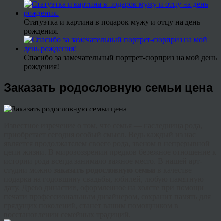
Статуэтка и картина в подарок мужу и отцу на день
рождения.
Спасибо за замечательный портрет-сюрприз на мой день
рождения!
Заказать родословную семьи цена
Известное изречение о том, что семья — наследница рода,
приобретает сегодня особый смысл. Ведь каждый из нас
является продолжателем своего рода, звеном в непрерывной
цепи жизни. В мировоззрении предков бережное отношение к
истории рода всегда занимало важное место. В нашей арт-
студии можно
заказать родословную семьи
в качестве
подарка на годовщину свадьбы, юбилей, любую памятную
дату. Древо династии, оформленное на холсте при помощи
печати профессиональным дизайнером, сохранит память для
грядущих поколений, станет вашим помощником в
восстановлении семейных традиций.