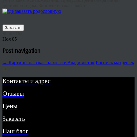
учитывают все пожелания. Предусмотрена оперативная
доставка на дом. Звоните и заказывайте.
Заказать
Share This
Ноя
05
Post navigation
←
Картины на заказ на холсте Владивосток
Роспись матрешек
→
Контакты и адрес
Отзывы
Цены
Заказать
Наш блог