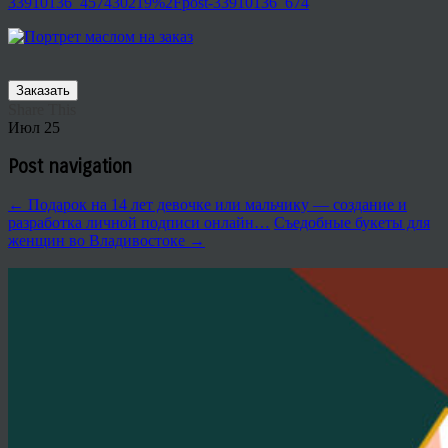
33910136_457430219%2Fpost-33910136_674
Заказать
Share This
Июл
25
Post navigation
←
Подарок на 14 лет девочке или мальчику — создание и
разработка личной подписи онлайн…
Съедобные букеты для
женщин во Владивостоке
→