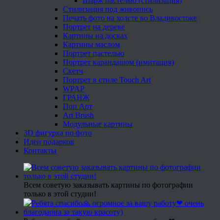
Шарж пастелью (стилизация)
Стилизация под живопись
Печать фото на холсте во Владивостоке
Портрет на дереве
Картины на досках
Картины маслом
Портрет пастелью
Портрет карандашом (имитация)
Скетч
Портрет в стиле Touch Art
WPAP
ГРАНЖ
Поп Арт
Art Brush
Модульные картины
3D фигурка по фото
Идеи подарков
Контакты
Всем советую заказывать картины по фотографии
только в этой студии!