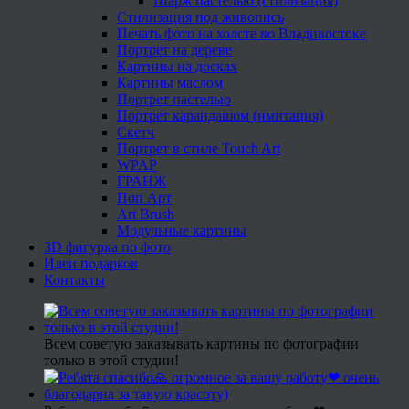
Шарж пастелью (стилизация)
Стилизация под живопись
Печать фото на холсте во Владивостоке
Портрет на дереве
Картины на досках
Картины маслом
Портрет пастелью
Портрет карандашом (имитация)
Скетч
Портрет в стиле Touch Art
WPAP
ГРАНЖ
Поп Арт
Art Brush
Модульные картины
3D фигурка по фото
Идеи подарков
Контакты
Всем советую заказывать картины по фотографии
только в этой студии!