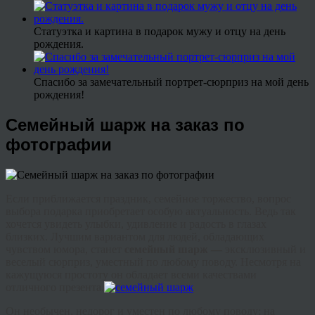
Статуэтка и картина в подарок мужу и отцу на день
рождения.
Спасибо за замечательный портрет-сюрприз на мой день
рождения!
Семейный шарж на заказ по
фотографии
Если приближается праздник, семейное торжество, вопрос
выбора подарка приобретает особую актуальность. Ведь так
хочется увидеть улыбки, удивление и радость в глазах
близких. Лучшим вариантом для людей, обладающих
чувством юмора, станет
с
емейный
шарж —
эксклюзивный и
веселый сюрприз, уместный по любому поводу. Несмотря на
кажущуюся простоту он обладает всеми качествами
отличного презента.
Он необычен, недорог и уместен по любому поводу: на