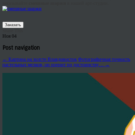
заказывайте
смешные шаржи
в нашей арт-студии.
Заказать
Share This
Ноя
04
Post navigation
←
Картина на холсте Влавдивосток
Фотографичная точность
пастельных мелков, он оценит по достоинству…
→