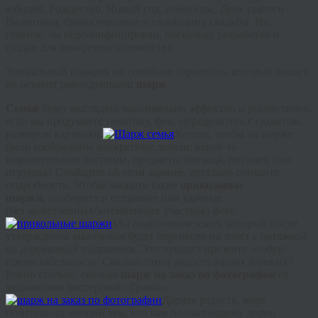
юбилей, Рождество, Новый год, новоселье, День святого
Валентина, бракосочетание и годовщину свадьбы. Но,
главное, он персонифицирован, поскольку разработан и
создан для конкретного семейства.
Уникальный подарок на семейное торжество, который никого
не оставит равнодушным
: шарж
Семья
будет выглядеть максимально эффектно и реалистично,
если вы продумаете тематику, фон, определитесь с сюжетом,
размером картинки.
Хотите, чтобы на шарже
были изображены конкретные детали: какие-то
выразительные костюмы, предметы обихода, питомец или
игрушка? Сообщите об этом заранее, детально опишите
подробности. Чтобы заказать такие
прикольные
шаржи,
подберите и отправьте нам удачные
(без
засветленных
/затемненных участков) фото.
Мы подготовим эскиз, который после
утверждения заказчиком будет перенесен на холст с натяжкой
на деревянный подрамник. Это придаст презенту особую
презентабельность. Сколько стоит радость ваших близких?
Ровно столько, сколько
шарж на заказ по фотографии
от
художников мастерской «
Гранж
».
Дарите радость, море
позитивных эмоций тем, кто вам по-настоящему дорог,