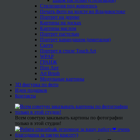
Шарж пастелью (стилизация)
Стилизация под живопись
Печать фото на холсте во Владивостоке
Портрет на дереве
Картины на досках
Картины маслом
Портрет пастелью
Портрет карандашом (имитация)
Скетч
Портрет в стиле Touch Art
WPAP
ГРАНЖ
Поп Арт
Art Brush
Модульные картины
3D фигурка по фото
Идеи подарков
Контакты
Всем советую заказывать картины по фотографии
только в этой студии!