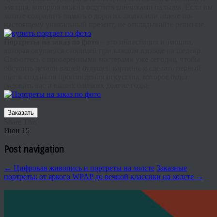
эмоция, которую можно ощутить кончиками пальцев. Если вы
хотите сохранить память о дорогих людях или ищете по-
настоящему уникальный презент, не откладывайте решение.
Портреты на заказ по фото
– это инвестиция в эмоции,
которая окупается сторицей при каждом взгляде на шедевр.
Свяжитесь с проверенными мастерами уже сегодня, чтобы
обсудить детали вашей будущей картины и сделать первый
шаг к созданию произведения искусства, которое будет
радовать вас и ваших близких долгие годы.
Заказать
Share This
Июн
15
Post navigation
←
Цифровая живопись и портреты на холсте
Заказные
портреты: от яркого WPAP до вечной классики на холсте
→