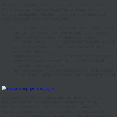
Не знаете, чем удивить человека, у которого «уже всё есть»?
Решение очевидно:
заказать портрет в подарок
. Это
проявление высшего внимания и заботы, ведь такая вещь
создается в единственном экземпляре.
На годовщину свадьбы
: Романтический парный портрет
или стилизация под известные исторические полотна
станет трогательным напоминанием о любви.
На юбилей или день рождения
: Портрет в деловом стиле
для руководителя или яркий, эмоциональный образ для
творческой личности.
Рождение ребенка
: Нежный портрет малыша по первой
профессиональной фотосессии – подарок, который
растрогает любых родителей.
Корпоративные подарки
: Стильные портреты ключевых
сотрудников или основателей компании для оформления
офиса.
Если вы ищете способ
купить портрет по фото
, который
вызовет искренние слезы радости, делайте ставку на
качественный материал и проверенного исполнителя.
Картина, созданная специально для вас, – это больше, чем
просто предмет декора. Это история, застывшая в красках, и