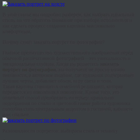
В этой статье мы подробно разберем, как выбрать идеальный
стиль, на что обратить внимание при выборе исполнителя и
как сделать процесс создания картины максимально
комфортным.
Почему стоит заказать портрет по фотографии?
Главное преимущество художественного изображения перед
обычной распечатанной фотографией – это уникальность и
эмоциональная глубина. Когда вы решаетесь
заказать
портрет по фотографии
, вы получаете не просто копию
внешности, а авторское видение, где художник подчеркивает
лучшие черты, добавляет объем, игру света и тени.
Такая картина становится семейной реликвией, которая
передается из поколения в поколение. Кроме того, это
отличный способ преобразить интерьер: правильно
подобранная по стилю и цветовой гамме работа художника
способна стать центральным акцентом в гостиной, кабинете
или спальне.
Разновидности портретов: выбираем стиль и технику