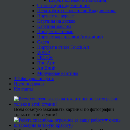
Шарж пастелью (стилизация)
Стилизация под живопись
Печать фото на холсте во Владивостоке
Портрет на дереве
Картины на досках
Картины маслом
Портрет пастелью
Портрет карандашом (имитация)
Скетч
Портрет в стиле Touch Art
WPAP
ГРАНЖ
Поп Арт
Art Brush
Модульные картины
3D фигурка по фото
Идеи подарков
Контакты
Всем советую заказывать картины по фотографии
только в этой студии!