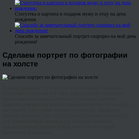
Статуэтка и картина в подарок мужу и отцу на день
рождения.
Спасибо за замечательный портрет-сюрприз на мой день
рождения!
Сделаем портрет по фотографии
на холсте
В эпоху цифровых технологий и мгновенных снимков в
социальных сетях мы всё чаще ищем способы сохранить
самые важные моменты в чем-то осязаемом и вечном.
Заказать портрет на холсте
становятся не просто трендом, а
настоящим искусством запечатлеть эмоции, характер и
красоту человека. Будь то украшение домашнего интерьера
или незабываемый сюрприз для близкого человека,
художественный портрет всегда несет в себе особую
энергетику и ценность.