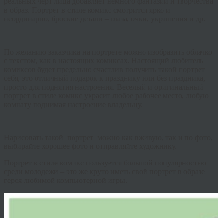
реальных черт лица добавляет немного фантазии и творчества
в образ. Портрет в стиле комикс смотрится ярко и
неординарно, броские детали – глаза, очки, украшения и др.
По желанию заказчика на портрете можно изобразить облачко
с текстом, как в настоящих комиксах. Настоящий любитель
комиксов будет предельно счастлив получить такой портрет
себя, это отличный подарок к празднику или без праздника,
просто для поднятия настроения. Веселый и оригинальный
портрет в стиле комикс украсит любое рабочее место, любую
комнату поднимая настроение владельцу.
Нарисовать такой портрет можно как вживую, так и по фото,
выбирайте хорошее фото и отправляйте художнику.
Портрет в стиле комикс пользуется большой популярностью
среди молодежи – это же круто иметь свой портрет в образе
героя любимой компьютерной игры.