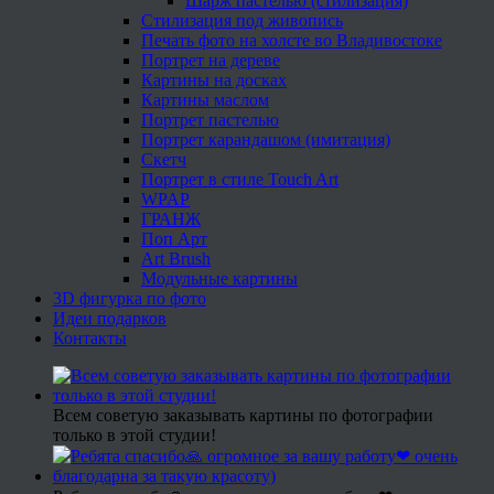
Шарж пастелью (стилизация)
Стилизация под живопись
Печать фото на холсте во Владивостоке
Портрет на дереве
Картины на досках
Картины маслом
Портрет пастелью
Портрет карандашом (имитация)
Скетч
Портрет в стиле Touch Art
WPAP
ГРАНЖ
Поп Арт
Art Brush
Модульные картины
3D фигурка по фото
Идеи подарков
Контакты
Всем советую заказывать картины по фотографии
только в этой студии!