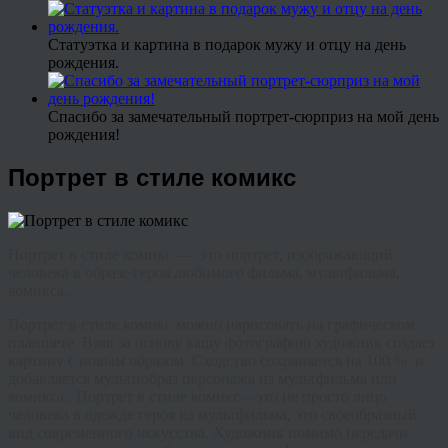
Статуэтка и картина в подарок мужу и отцу на день
рождения.
Спасибо за замечательный портрет-сюрприз на мой день
рождения!
Портрет в стиле комикс
Портрет в стиле комикс — это портрет, изображающий
человека в образе героя любимого фильма, мультфильма,
комикса.
Портрет в стиле
комикс можно нарисовать на графическом
планшете. Взяв за основу вашу фотографию художник создает
картину с новым образом. Сходство сохраняется на 100 % и
добавляется мультиобраз персонажа из мультфильма или
комикса. Портрет в стиле комикс – это не просто лицо
человека в одежде героя из мультфильма, это своеобразный
вид современного искусства. Художник помимо передачи