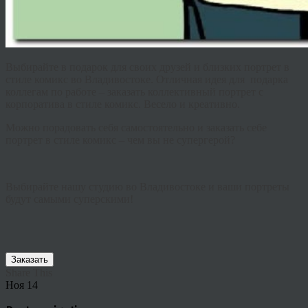
Выбирайте в подарок для своих друзей и близких портрет в
стиле комикс во Владивостоке. Отличная идея для подарка
коллегам по работе – заказать коллективный портрет с
корпоратива в стиле комикс. Весело и креативно.
Можно порадовать себя самостоятельно и заказать себе
портрет в стиле комикс – чем вы не супергерой?
Выбирайте нашу студию во Владивостоке и ваши портреты
будут самыми суперскими!
Заказать
Share This
Ноя
14