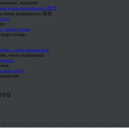
удожники, оценили!
ь очень понравилось 😍😍
те!
 видео отзыв.
чке, очень понравился.
ения.
рождения!
ото
о фото
можно приятно удивить близкого человека, друга и