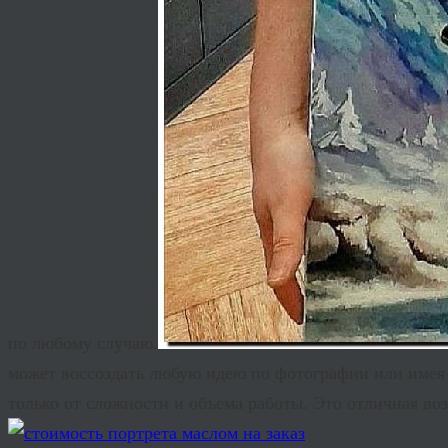
по любому случаю.
может воссоздать любую идею по фотографии или имея
только от сложности и объема работы. Это отличная во