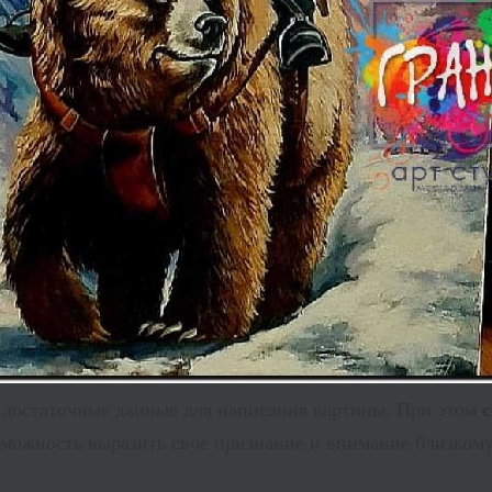
 достаточные данные для написания картины. При этом
с
зможность выразить свое признание и внимание близкому