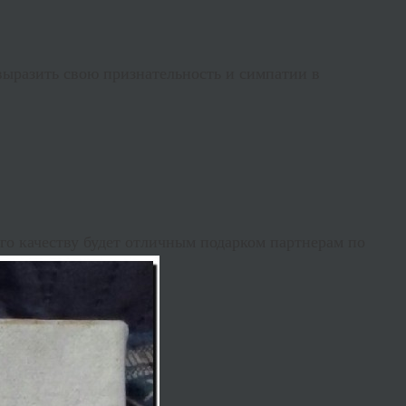
выразить свою признательность и симпатии в
го качеству будет отличным подарком партнерам по