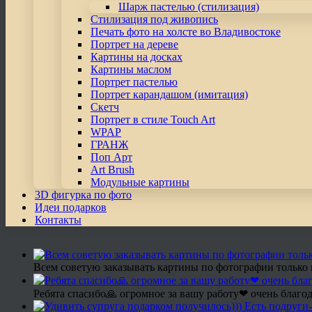
Шарж пастелью (стилизация)
Стилизация под живопись
Печать фото на холсте во Владивостоке
Портрет на дереве
Картины на досках
Картины маслом
Портрет пастелью
Портрет карандашом (имитация)
Скетч
Портрет в стиле Touch Art
WPAP
ГРАНЖ
Поп Арт
Art Brush
Модульные картины
3D фигурка по фото
Идеи подарков
Контакты
Всем советую заказывать картины по фотографии только 
Ребята спасибо🙏 огромное за вашу работу❤ очень благод