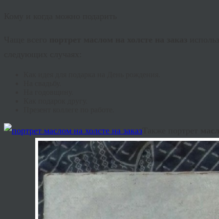
Кому и когда можно подарить
Чаще всего
портрет маслом на холсте на заказ
использ
следующих случаях:
Как идея для подарка на День рождения.
На свадьбу.
На годовщину.
Как подарок другу.
Презент коллеге по работе.
Также портрет
масл