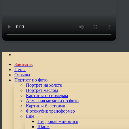
Заказать
Цены
Отзывы
Портрет по фото
Портрет на холсте
Портрет маслом
Картины по номерам
Алмазная мозаика по фото
Картины блестками
Фотокубик трансформер
Еще
Цифровая живопись
Шарж