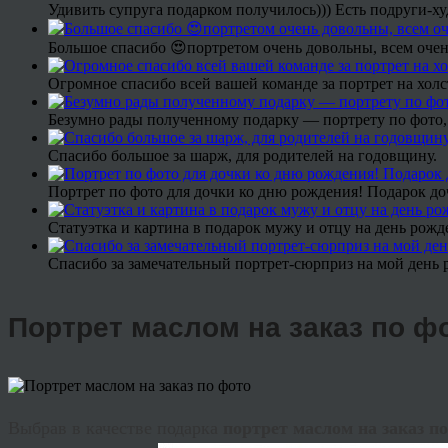
Удивить супруга подарком получилось))) Есть подруги-х
Большое спасибо 😍портретом очень довольны, всем очен
Огромное спасибо всей вашей команде за портрет на холс
Безумно рады полученному подарку — портрету по фото,
Спасибо большое за шарж, для родителей на годовщину.
Портрет по фото для дочки ко дню рождения! Подарок до
Статуэтка и картина в подарок мужу и отцу на день рожд
Спасибо за замечательный портрет-сюрприз на мой день 
Портрет маслом на заказ по ф
Выбрав в качестве подарка
портрет маслом на заказ п