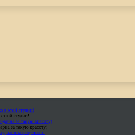
в этой студии!
арна за такую красоту)