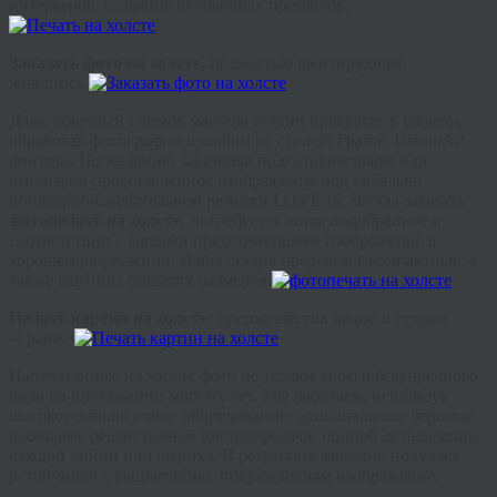
интерьеров, создания необычных презентов.
Заказать фото на холсте,
полностью имитирующее
живопись.
Даже обычный снимок мастера студии превратят в шедевр,
обработав фотографии в любом из стилей: Гранж, DreamArt,
фэнтези. По желанию заказчика подготовим шарж или
стилизуем представленное изображение под вкладыш
популярной жевательной резинки LOVE IS. Чтобы заказать
фотопечать на холсте,
потребуется лишь подобранное в
соответствии с вашими предпочтениями изображение в
хорошем разрешении. Наша студия предлагает компактные, а
также картины больших размеров.
Печать картин на холсте:
преимущества заказа в студии
«Гранж»
Напечатанные на холсте фото не теряют своего безупречного
вида на протяжении многих лет. Мы работаем, используя
высокотехнологичное оборудование, оригинальные чернила,
добиваясь реалистичной цветопередачи, полной детализации
каждой линии или штриха. В результате заказчик получает
устойчивое к выцветанию, повреждениям изображение.