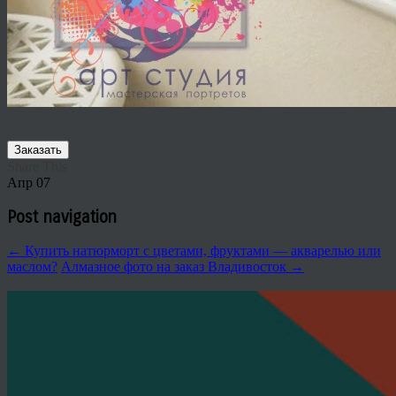
Заказать
Share This
Апр
07
Post navigation
←
Купить натюрморт с цветами, фруктами — акварелью или
маслом?
Алмазное фото на заказ Владивосток
→