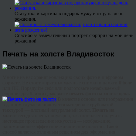
Статуэтка и картина в подарок мужу и отцу на день
рождения.
Спасибо за замечательный портрет-сюрприз на мой день
рождения!
Печать на холсте Владивосток
Многие из нас хранят коллекцию своих фото в цифровом
формате. Не стоит «прятать» удачные снимки в памяти iPhone
или ПК. Порадуйте себя или подготовьте незабываемый
сюрприз для близких, закажите
печать фото на холсте цена
.
В качестве основы для изображения
в данном случае используется материал с грубоватой
текстурой — плотный натуральный холст.
Печать на
холсте
сегодня очень популярна, т.к. позволяет получить
настоящее произведение искусства — изображение,
напоминающее эффектное живописное полотно. Такой
способ является отличным решением для оформления