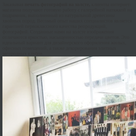
Заказывая
печать фотографий на холсте,
клиенты интернет-
магазина получают готовую работу с галерейной натяжкой на
подрамник, выполненный из натуральной древесины
хвойных пород. Весомый опыт наших специалистов является
гарантией первоклассного качества репродукций,
фотографий. Созданные нами на холсте изображения
отличаются яркостью, насыщенностью передачи цветов. Это
идеальный вариант для дизайнерского оформления жилых,
офисных помещений, а также декорирования элитных
загородных клубов.