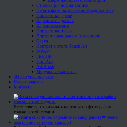
Шарж пастелью (стилизация)
Стилизация под живопись
Печать фото на холсте во Владивостоке
Портрет на дереве
Картины на досках
Картины маслом
Портрет пастелью
Портрет карандашом (имитация)
Скетч
Портрет в стиле Touch Art
WPAP
ГРАНЖ
Поп Арт
Art Brush
Модульные картины
3D фигурка по фото
Идеи подарков
Контакты
Всем советую заказывать картины по фотографии
только в этой студии!