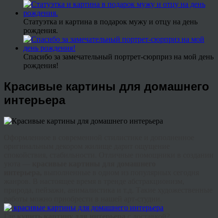
Статуэтка и картина в подарок мужу и отцу на день
рождения.
Спасибо за замечательный портрет-сюрприз на мой день
рождения!
Красивые картины для домашнего
интерьера
Оформленное в современной стилистике и дополненное
оригинальным декором жилище дарит ощущение
спокойствия, стабильности. Отличные помощники в создании
уюта —
красивые картины для домашнего
интерьера,
выполненные в одном из популярных сегодня
жанров. В настоящее время в
тренде
абстракционизм,
природа, пейзажи,
анималистика
и т.д. Такие художественные
работы можно приобрести в нашей арт-студии.
Где
купить картину для интерьера
с доставкой?