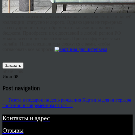
Смотрятся
картины для интерьера,
представленные в нашей
коллекции, статусно и дорого. Однако цены интерьерных
аксессуаров не станут обременительными для вашего
бюджета. Приобрести их с доставкой в любой регион РФ
можно всего в несколько кликов. Просто оформите заказ
онлайн. Наши специалисты свяжутся с вами, чтобы
согласовать все вопросы.
Заказать
Share This
Июн
08
Post navigation
←
Газета в подарок на день рождения
Картины для интерьера
гостиной в современном стиле
→
Контакты и адрес
Отзывы