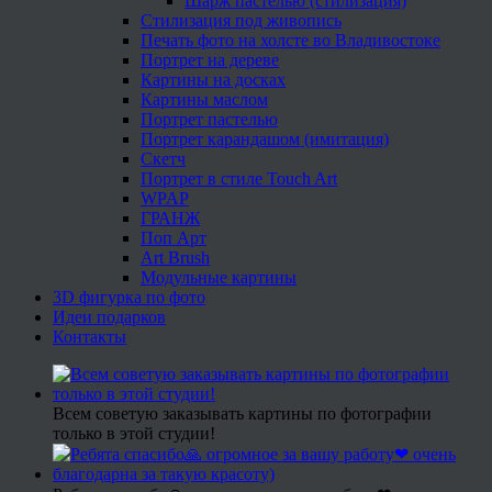
Шарж пастелью (стилизация)
Стилизация под живопись
Печать фото на холсте во Владивостоке
Портрет на дереве
Картины на досках
Картины маслом
Портрет пастелью
Портрет карандашом (имитация)
Скетч
Портрет в стиле Touch Art
WPAP
ГРАНЖ
Поп Арт
Art Brush
Модульные картины
3D фигурка по фото
Идеи подарков
Контакты
Всем советую заказывать картины по фотографии
только в этой студии!