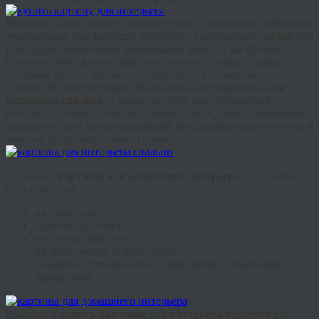
Подобно живописному произведению, созданному именитым
художником, они выглядят эстетично, оригинально, эффектно.
Благодаря применению высококачественных материалов:
плотного холста на натуральной основе, стойких чернил
мастерам удается добиваться безупречного качества,
идеальной цветопередачи. Выразительные
картины для
интерьера спальни,
а также полотна для оформления
гостиных, холлов, домашних библиотек и других помещений
сохраняют свой привлекательный вид, насыщенные оттенки в
течение продолжительного времени.
Стильные
картины для домашнего интерьера
— лучшая
идея презента:
на новоселье;
годовщину свадьбы;
по случаю юбилея;
на День матери и День семьи;
в качестве сувенира по случаю профессиональных
праздников.
Выбрать и
купить картины для интерьера недорого
вы