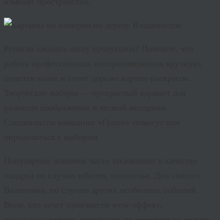
изменят пространство.
Решили заказать нашу продукцию? Помните, что
работа профессионала, воспроизведённая вручную,
ценится выше и стоит дороже картин-раскрасок.
Творческие наборы — прекрасный вариант для
развития воображения и мелкой моторики.
Специалисты компании «Гранж» помогут вам
определиться с выбором.
Популярные новинки часто заказывают в качестве
подарка по случаю юбилея, новоселья, Дня святого
Валентина, по случаю других особенных событий.
Всем, кто хочет произвести
wow
-эффект,
предлагаем
купить раскраску по номерам на холсте
.