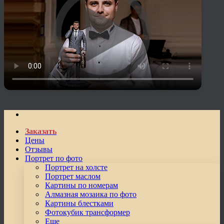
Заказать
Цены
Отзывы
Портрет по фото
Портрет на холсте
Портрет маслом
Картины по номерам
Алмазная мозаика по фото
Картины блестками
Фотокубик трансформер
Еще