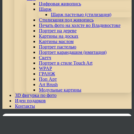
Цифровая живопись
Шарж
Шарж пастелью (стилизация)
Стилизация под живопись
Печать фото на холсте во Владивостоке
Портрет на дереве
Картины на досках
Картины маслом
Портрет пастелью
Портрет карандашом (имитация)
Скетч
Портрет в стиле Touch Art
WPAP
ГРАНЖ
Поп Арт
Art Brush
Модульные картины
3D фигурка по фото
Идеи подарков
Контакты