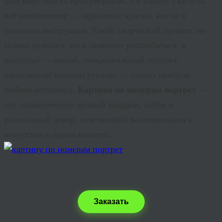
фрагмент холста пронумерован, а в наборе уже есть
всё необходимое — акриловые краски, кисти и
понятная инструкция. Такой творческий процесс не
только увлекает, но и помогает расслабиться, а
результат — живой, эмоциональный портрет,
написанный вашими руками, — станет центром
любого интерьера.
Картина по номерам портрет
—
это одновременно личный подарок, хобби и
уникальный декор, сочетающий воспоминания и
искусство в одном полотне.
Заказать