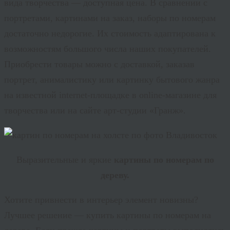
вида творчества — доступная цена. В сравнении с
портретами, картинами на заказ, наборы по номерам
достаточно недорогие. Их стоимость адаптирована к
возможностям большого числа наших покупателей.
Приобрести товары можно с доставкой, заказав
портрет, анималистику или картинку бытового жанра
на известной internet-площадке в online-магазине для
творчества или на сайте арт-студии «Гранж».
Выразительные и яркие
картины по номерам по
дереву.
Хотите привнести в интерьер элемент новизны?
Лучшее решение — купить картины по номерам на