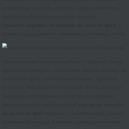
количеством секторов, оттенков. Покупатели могут
приобрести более реалистичные, сложные
варианты:
картины по номерам на заказ по фото
, в
которых предполагается смешивание различных тонов.
Самостоятельно созданные работы — лучший способ
преобразить интерьер. Достаточно заказать картину по
номерам по фото, написать композицию, оформить
её в багет либо купить уже готовую. И ваш дом будет
выглядеть неповторимо и элегантно, а созерцание
завораживающих своей красотой
картин по номерам
на холсте по фото
погрузит в безмятежность, создаст
позитивный настрой. Ключевое преимущество этого