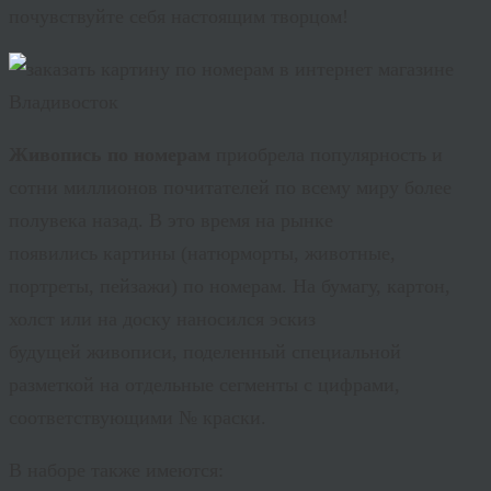
почувствуйте себя настоящим творцом!
Живопись по номерам
приобрела популярность и
сотни миллионов почитателей по всему миру более
полувека назад. В это время на рынке
появились картины (натюрморты, животные,
портреты, пейзажи) по номерам. На бумагу, картон,
холст или на доску наносился эскиз
будущей живописи, поделенный специальной
разметкой на отдельные сегменты с цифрами,
соответствующими № краски.
В наборе также имеются: