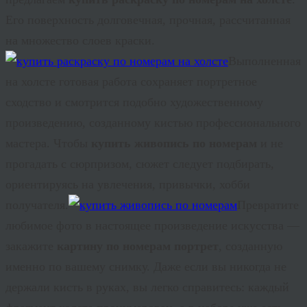
Его поверхность долговечная, прочная, рассчитанная
на множество слоев краски.
Выполненная
на холсте готовая работа сохраняет портретное
сходство и смотрится подобно художественному
произведению, созданному кистью профессионального
мастера. Чтобы
купить живопись по номерам
и не
прогадать с сюрпризом, сюжет следует подбирать,
ориентируясь на увлечения, привычки, хобби
получателя.
Превратите
любимое фото в настоящее произведение искусства —
закажите
картину по номерам портрет
, созданную
именно по вашему снимку. Даже если вы никогда не
держали кисть в руках, вы легко справитесь: каждый