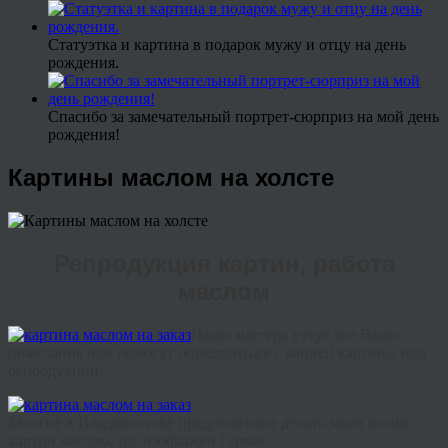
Статуэтка и картина в подарок мужу и отцу на день
рождения.
Спасибо за замечательный портрет-сюрприз на мой день
рождения!
Картины маслом на холсте
Репродукция картин, работа
маслом
Наши
мастера
учтут
все
Ваши
пожелания
или
помогут
определиться
с
копией
картины или
репродукции
.
Многие
в Владивостоке
предпочитают
делать
заказ
копии
картин
маслом
,
где
изображен
Гермес
.