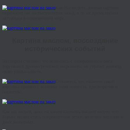
Как
Вы
видите
,
данная
картина
переносит
нас
на
тысячелетия
назад
,
в
то
же
время
весьма
актуальна
в
современном
мире
.
Картина маслом, воссоздание
исторических событий
Эксперты
считают
,
что
живопись
с
изображением
бога
торговли
в
древнегреческой
мифологии
не
утратит
никогда
свою
уникальность
.
Считается
,
что
наличие
такой
картины
принесет
хозяевам
дома
ловкость
,
красноречие
и
богатство
.
Как
мы
видим
,
даже
на
копии
картины
маслом
видно
,
что
Гермес
может
стать
покровителем
детей
,
мужчин
,
женщин
и
даже
животных
.