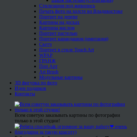
Шарж пастелью (стилизация)
Стилизация под живопись
Печать фото на холсте во Владивостоке
Портрет на дереве
Картины на досках
Картины маслом
Портрет пастелью
Портрет карандашом (имитация)
Скетч
Портрет в стиле Touch Art
WPAP
ГРАНЖ
Поп Арт
Art Brush
Модульные картины
3D фигурка по фото
Идеи подарков
Контакты
Всем советую заказывать картины по фотографии
только в этой студии!