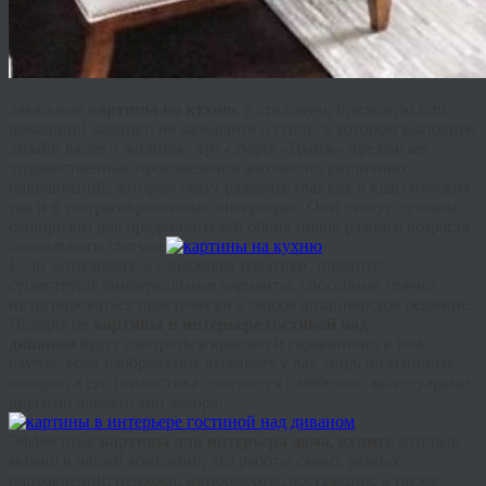
Заказывая
картины на кухню
, в столовую, прихожую или
домашний кабинет, не забывайте о стиле, в котором выполнен
дизайн вашего жилища. Арт-студия «
Гранж
» предлагает
художественные произведения абсолютно различных
направлений, которые будут радовать глаз как в классических,
так и в ультрасовременных интерьерах. Они станут лучшим
сюрпризом для представителей обоих полов разного возраста,
социального статуса.
Если затрудняетесь с выбором тематики, помните:
существуют универсальные варианты, способные удачно
интегрироваться практически в любое дизайнерское решение.
Недорогие
картины в интерьере гостиной над
диваном
будут смотреться красиво и гармонично в том
случае, если изображение вызывает у вас лишь позитивные
эмоции, а его стилистика сочетается с мебелью, аксессуарами,
другими элементами декора.
Эффектные
картины для интерьера дома, купить
которые
можно в нашей компании, это работы самых разных
направлений: пейзажи, натюрморты, абстракция, а также