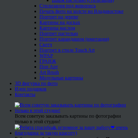
Шарж пастелью (стилизация)
Стилизация под живопись
Печать фото на холсте во Владивостоке
Портрет на дереве
Картины на досках
Картины маслом
Портрет пастелью
Портрет карандашом (имитация)
Скетч
Портрет в стиле Touch Art
WPAP
ГРАНЖ
Поп Арт
Art Brush
Модульные картины
3D фигурка по фото
Идеи подарков
Контакты
Всем советую заказывать картины по фотографии
только в этой студии!