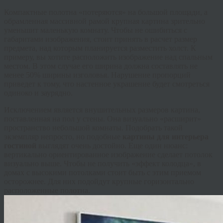
Компактные полотна «потеряются» на большой площади, а
обрамленная массивной рамой крупная картина зрительно
уменьшит маленькую комнату. Чтобы не ошибиться с
габаритами изображения, стоит принять в расчет размер
предмета, над которым планируется разместить холст. К
примеру, вы хотите расположить изображение над спальным
местом. В этом случае его ширина должна составлять не
менее 50% ширины изголовья. Нарушение пропорций
приведет к тому, что настенное украшение будет смотреться
одиноко и заурядно.
Исключением является внушительных размеров картина,
поставленная на пол у стены. Она визуально «расширит»
пространство небольшой комнаты. Подобрать такой
экземпляр непросто, но подобные
картины для интерьера
гостиной
выглядят очень достойно. Еще один нюанс:
вертикально ориентированное изображение сделает потолок
визуально выше. Чтобы не получить «эффект колодца», в
домах с высокими потолками стоит быть с этим приемом
осторожнее. Для них подойдут крупные горизонтально
расположенные полотна.