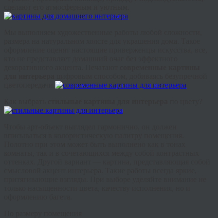
сделают его атмосферным и уютным.
Мы выполняем художественные работы любой сложности,
размера на натуральном холсте для украшения дома. Такое
оформление оценят настоящие приверженцы искусства, все,
кто не представляет домашний очаг без эффектного
декоративного акцента. Печатают
современные
картины
для интерьера
цифровым способом, добиваясь безупречной
цветопередачи.
Как выбрать
стильные картины для интерьера
по цвету?
Чтобы арт-объект выглядел гармонично, он должен
вписываться в колористическую палитру помещения.
Полотно при этом может быть выполнено как в тонах
комнаты, так и в сочетающихся между собой контрастных
оттенках. Другой вариант — картина, представляющая собой
смысловой акцент интерьера. Такие работы всегда яркие,
притягивающие взгляды. При выборе уделяйте внимание не
только насыщенности цвета, качеству исполнения, но и
оформлению багета.
По размеру помещения