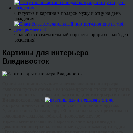
Статуэтка и картина в подарок мужу и отцу на день
рождения.
Спасибо за замечательный портрет-сюрприз на мой день
рождения!
Картины для интерьера
Владивосток
Одной из причин скучного и незавершенного интерьера
являются пустые стены, а наиболее простой способ исправить
эту оплошность — повесить
картины для интерьера в стиле
Владивосток
гранж
,
абстракционизм, поп-арт,
лофт
, скетч или любом другом.
Удивите своих близких, друзей нетривиальным презентом на
годовщину свадьбы, юбилей, новоселье, другое
торжественное событие. Выразительные
картины для
домашнего интерьера,
созданные художниками арт-студии
«
Гранж
», преобразят жилище, придадут индивидуальность,