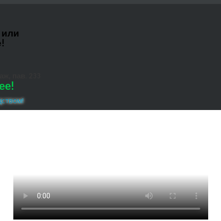
 или
!
ж, пав. 233
ее!
дством!