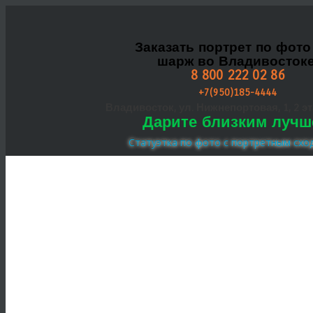
Заказать портрет по фото
шарж во Владивостоке
8 800 222 02 86
+7(950)185-4444
Владивосток, ул. Нижнепортовая, 1, 2 эта
Дарите близким лучш
Статуэтка по фото с портретным схо