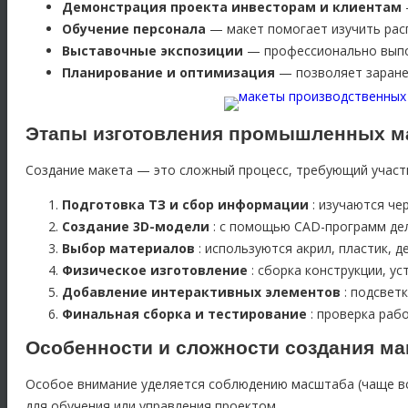
Демонстрация проекта инвесторам и клиентам
Обучение персонала
— макет помогает изучить рас
Выставочные экспозиции
— профессионально выпо
Планирование и оптимизация
— позволяет заране
Этапы изготовления промышленных м
Создание макета — это сложный процесс, требующий участи
Подготовка ТЗ и сбор информации
: изучаются че
Создание 3D-модели
: с помощью CAD-программ дел
Выбор материалов
: используются акрил, пластик, 
Физическое изготовление
: сборка конструкции, ус
Добавление интерактивных элементов
: подсвет
Финальная сборка и тестирование
: проверка раб
Особенности и сложности создания ма
Особое внимание уделяется соблюдению масштаба (чаще всег
для обучения или управления проектом.