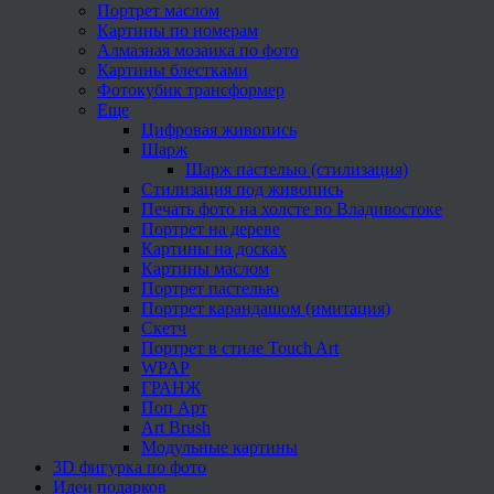
Портрет маслом
Картины по номерам
Алмазная мозаика по фото
Картины блестками
Фотокубик трансформер
Еще
Цифровая живопись
Шарж
Шарж пастелью (стилизация)
Стилизация под живопись
Печать фото на холсте во Владивостоке
Портрет на дереве
Картины на досках
Картины маслом
Портрет пастелью
Портрет карандашом (имитация)
Скетч
Портрет в стиле Touch Art
WPAP
ГРАНЖ
Поп Арт
Art Brush
Модульные картины
3D фигурка по фото
Идеи подарков