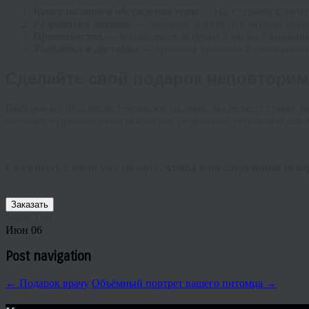
Консультация и обсуждение идеи
— мы слушаем клиента
Разработка дизайна
— создание макета или модели буду
Производство
— воплощение задумки в жизнь с внимани
Упаковка и доставка
— красивая упаковка и своевремен
Сделайте свой подарок неповтори
Выбирая изготовление сувениров на заказ, вы делаете ставку н
настоящее произведение искусства, созданное специально для в
Свяжитесь с нами уже сегодня, чтобы ваш следующий пода
Заказать
Share This
Июн
06
Post navigation
←
Подарок врачу
Объёмный портрет вашего питомца
→