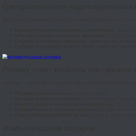
Где применяются индивидуальные 
Персонализированные сувениры находят применение в различ
Корпоративные мероприятия и презентации
– эксклюз
Юбилеи и профессиональные праздники
– подарки, вы
Свадьбы и семейные торжества
– сувениры как память
Награды и благодарственные знаки
– изделия ручной 
Почему стоит выбрать мастерскую 
«Гранж» — это не просто мастерская, а команда талантливых 
Индивидуальный подход
к каждому заказу;
Высокое качество исполнения
и использование провере
Работу с любыми техниками и материалами
, будь то 
Брендирование и нанесение логотипа
для корпоративны
Оперативное выполнение заказов
даже в условиях огр
Этапы создания подарка