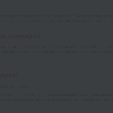
х подарков становится особенно высокой. Такие сувениры не п
анж» предлагает услуги по изготовлению сувениров и подарков р
ые сувениры?
компании, всегда вызывает особую реакцию. Это не безликая ве
Именно поэтому изготовление сувениров на заказ становится вс
дарки?
дическими лицами:
еловеку, коллеге или другу, подчеркивающий его индивидуальнос
тся частью корпоративного имиджа, помогают укрепить связи с 