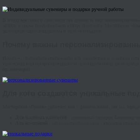
В эпоху массового производства ценность персонализированны
заботу, а также подчеркивают статус дарящего. Мастерская «Гр
запоминающимся акцентом в любом событии.
Почему важны персонализированн
Подарок, созданный специально для конкретного человека или 
увлечения или профессиональную принадлежность получателя. 
организаций.
Для кого создаются уникальные по
Мастерская «Гранж» работает как с физическими, так и с юри
Для частных клиентов
: идеальный подарок близкому ч
Для компаний
: персонализированные сувениры становя