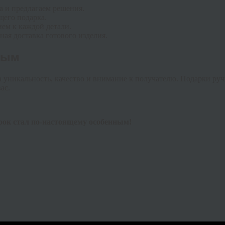
 и предлагаем решения.
щего подарка.
ем к каждой детали.
ная доставка готового изделия.
мым
а уникальность, качество и внимание к получателю. Подарки руч
ас.
рок стал по-настоящему особенным!