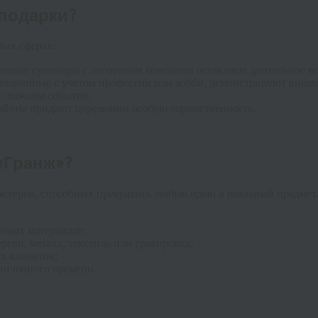
подарки?
ных сферах:
ивные сувениры с логотипом компании оставляют длительное вп
полненные с учетом профессии или хобби, демонстрируют внима
 о важном событии.
работы придают церемонии особую торжественность.
«Гранж»?
мастеров, способных превратить любую идею в реальный предмет
нных материалов;
дерево, металл, текстиль или гравировка;
х клиентов;
аниченного времени.