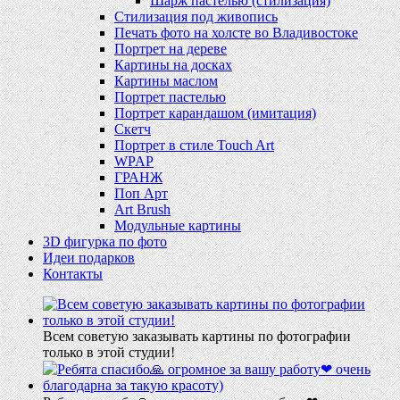
Шарж пастелью (стилизация)
Стилизация под живопись
Печать фото на холсте во Владивостоке
Портрет на дереве
Картины на досках
Картины маслом
Портрет пастелью
Портрет карандашом (имитация)
Скетч
Портрет в стиле Touch Art
WPAP
ГРАНЖ
Поп Арт
Art Brush
Модульные картины
3D фигурка по фото
Идеи подарков
Контакты
Всем советую заказывать картины по фотографии
только в этой студии!