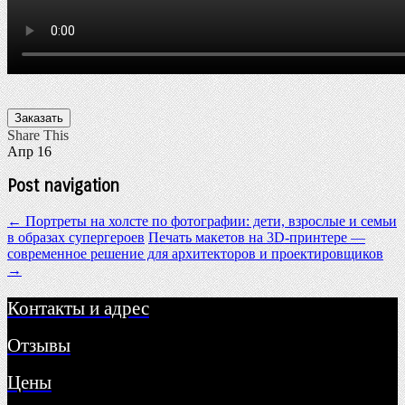
Заказать
Share This
Апр
16
Post navigation
←
Портреты на холсте по фотографии: дети, взрослые и семьи
в образах супергероев
Печать макетов на 3D-принтере —
современное решение для архитекторов и проектировщиков
→
Контакты и адрес
Отзывы
Цены