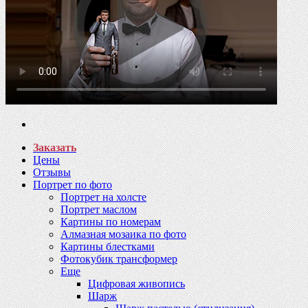
Заказать
Цены
Отзывы
Портрет по фото
Портрет на холсте
Портрет маслом
Картины по номерам
Алмазная мозаика по фото
Картины блестками
Фотокубик трансформер
Еще
Цифровая живопись
Шарж