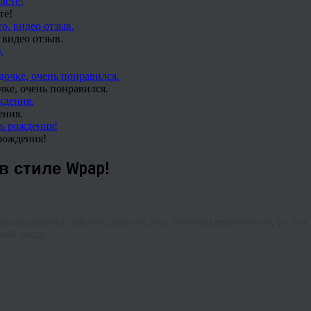
те!
 видео отзыв.
чке, очень понравился.
ения.
рождения!
в стиле Wpap!
что подарить) спасибо ребятам, они помогли реализовать, то, чт
мой заказ
!