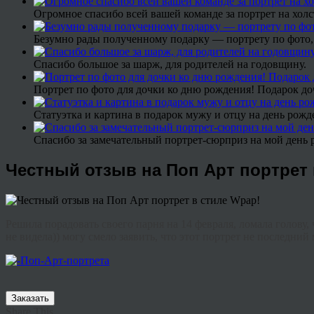
Огромное спасибо всей вашей команде за портрет на холс
Безумно рады полученному подарку — портрету по фото,
Спасибо большое за шарж, для родителей на годовщину.
Портрет по фото для дочки ко дню рождения! Подарок до
Статуэтка и картина в подарок мужу и отцу на день рожд
Спасибо за замечательный портрет-сюрприз на мой день 
Честный отзыв на Поп Арт портрет 
Решила порадовать своего парня на 14 февраля, ломала голову, 
не видела)) могу смело заявить, что этот портрет не последний 
Заказать
Share This