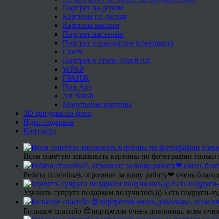
Портрет на дереве
Картины на досках
Картины маслом
Портрет пастелью
Портрет карандашом (имитация)
Скетч
Портрет в стиле Touch Art
WPAP
ГРАНЖ
Поп Арт
Art Brush
Модульные картины
3D фигурка по фото
Идеи подарков
Контакты
Всем советую заказывать картины по фотографии только 
Ребята спасибо🙏 огромное за вашу работу❤ очень благод
Удивить супруга подарком получилось))) Есть подруги-х
Большое спасибо 😍портретом очень довольны, всем очен