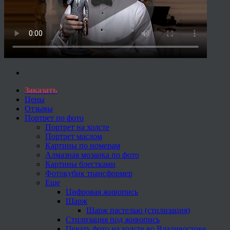
Заказать
Цены
Отзывы
Портрет по фото
Портрет на холсте
Портрет маслом
Картины по номерам
Алмазная мозаика по фото
Картины блестками
Фотокубик трансформер
Еще
Цифровая живопись
Шарж
Шарж пастелью (стилизация)
Стилизация под живопись
Печать фото на холсте во Владивостоке