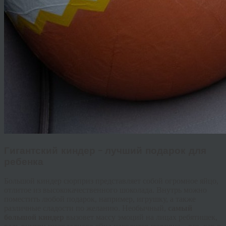
Гигантский
киндер
– лучший подарок для
ребенка
Большой
киндер
сюрприз представляет собой огромное яйцо,
отлитое из высококачественного шоколада. Внутрь можно
поместить любой подарок, например, игрушку, а также
различные сладости по желанию. Необычный,
самый
б
ольшой
киндер
вызовет массу эмоций на лицах ребятишек,