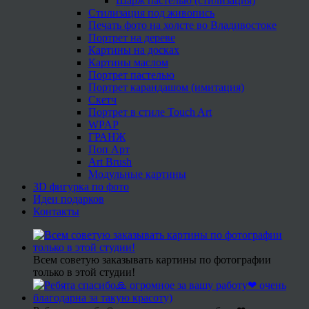
Шарж пастелью (стилизация)
Стилизация под живопись
Печать фото на холсте во Владивостоке
Портрет на дереве
Картины на досках
Картины маслом
Портрет пастелью
Портрет карандашом (имитация)
Скетч
Портрет в стиле Touch Art
WPAP
ГРАНЖ
Поп Арт
Art Brush
Модульные картины
3D фигурка по фото
Идеи подарков
Контакты
Всем советую заказывать картины по фотографии
только в этой студии!