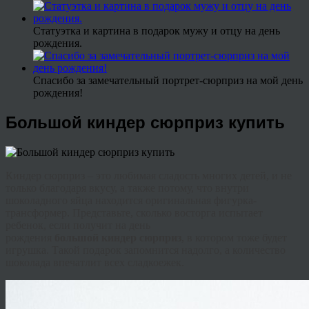
Статуэтка и картина в подарок мужу и отцу на день
рождения.
Спасибо за замечательный портрет-сюрприз на мой день
рождения!
Большой киндер сюрприз купить
Киндер
сюрприз – это любимая сладость многих детей, и не
только благодаря вкусу, а также потому, что внутри
шоколадного яйца находится оригинальная фигурка-
трансформер
. Представьте, сколько восторга испытает
ребенок, если получит на день
рождения
большой
киндер
сюрприз
, в котором тоже будет
игрушка. Такой подарок запомнится надолго, а количество
шоколада впечатлит всех сладкоежек.