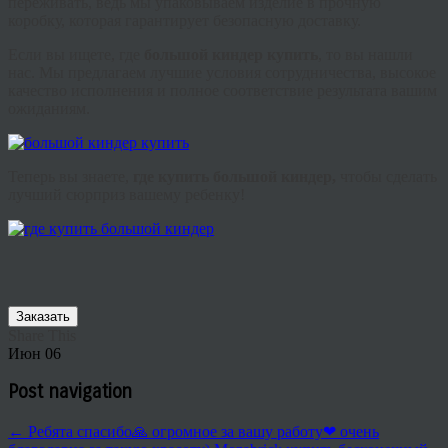
переживать, ведь мы упаковываем изделие в прочную
коробку, которая гарантирует безопасную доставку.
Если вы ищете, где
большой
киндер
купить
, то вы нашли
нас. Мы предлагаем лучшие условия сотрудничества, высокое
качество исполнения и полное соответствие результата вашим
ожиданиям.
Теперь вы знаете,
где купить большой
киндер
,
чтобы сделать
лучший сюрприз вашему ребенку!
Заказать
Share This
Июн
06
Post navigation
←
Ребята спасибо🙏 огромное за вашу работу❤ очень