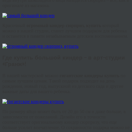
ведь внутри шоколадного яйца находится сюрприз – все, как в
оригинале из магазина.
Красочный
огромный
киндер
сюрприз, купить
который
можно в нашей студии, станет лучшим подарком для ребенка
и останется в памяти незабываемым детским воспоминанием.
Где купить большой
киндер
– в арт-студии
«
Гранж
»!
В нашей мастерской можно
гигантские
киндеры
купить
по
самым лучшим ценам. Такой подарок подходит на день
рождения, новый год, выпускной из детского сада и другие
важные даты для вашего ребенка.
По размеру яйцо может быть от 20 до 50 см и даже больше, в
зависимости от пожеланий. Дизайн его в точности
соответствует оригинальному
киндер
сюрпризу, что еще
больше усилит впечатление. О сохранности подарка можно не