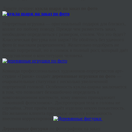
Дарите лучшее:
кукла шарж на заказ по фото
Портретная игрушка — оригинальный подарок для близких,
коллег по любому поводу. Прежде чем разместить заказ,
необходимо определиться с размером, стилем. Что это будет?
Классическая фигурка или шарж? Не обойтись без удачного
фото (с высоким разрешением). Желательно подобрать не
только портретный, но и снимок в полный рост, который даёт
представление о конституции человека.
Команда профессиональных художников-портретистов арт-
студии «Гранж» создаёт
деревянные игрушки по фото
—
очаровательные статуэтки с несколько увеличенной
портретной головой. Особенность куклы-шаржа заключается
в том, что позволяет безошибочно определить в
композиционном контексте, кому именно принадлежит
«оживший фотоснимок». Диспропорция тела и головы не
случайна. Этот приём придаёт изделию некую пикантность.
По желанию клиента при заказе имеется возможность
внесения корректировок.
Деревянные фигурки
по фотографиям на заказ: