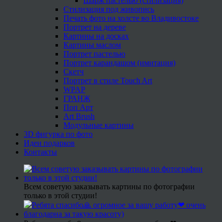
Шарж пастелью (стилизация)
Стилизация под живопись
Печать фото на холсте во Владивостоке
Портрет на дереве
Картины на досках
Картины маслом
Портрет пастелью
Портрет карандашом (имитация)
Скетч
Портрет в стиле Touch Art
WPAP
ГРАНЖ
Поп Арт
Art Brush
Модульные картины
3D фигурка по фото
Идеи подарков
Контакты
Всем советую заказывать картины по фотографии
только в этой студии!