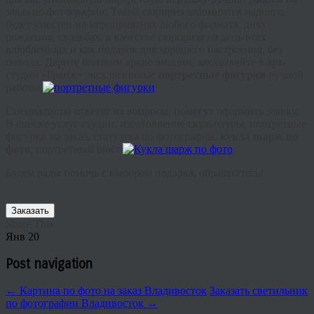
заказ по фотографии. Такой сюрприз запомнится надолго,
будет уместен на мероприятиях любого формата: днях
рождения, свадьбах, в качестве сюрприза на день всех
влюбленных и как подарок для хорошего настроения, без
повода. Дарите близким яркие эмоции, заказывайте в арт-
студии «Гранж» эксклюзивные
портретные фигурки
ручной
работы.
Специалисты ответят на вопросы, помогут оформить заявку.
В списке услуг студии: изготовление скульптуры, портретные
фигурки на заказ, статуэтка по фотографии,
кукла шарж по
фото
, портретный бюст.
Будем рады помочь с выбором подарка, обращайтесь!
Заказать
Share This
Янв
20
Post navigation
←
Картина по фото на заказ Владивосток
Заказать светильник
по фотографии Владивосток
→