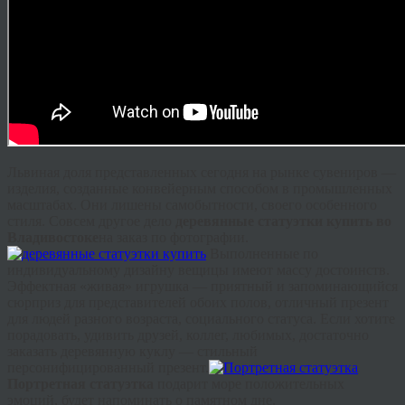
Львиная доля представленных сегодня на рынке сувениров —
изделия, созданные конвейерным способом в промышленных
масштабах. Они лишены самобытности, своего особенного
стиля. Совсем другое дело
деревянные статуэтки купить во
Владивостоке
на заказ по фотографии.
Выполненные по
индивидуальному дизайну вещицы имеют массу достоинств.
Эффектная «живая» игрушка — приятный и запоминающийся
сюрприз для представителей обоих полов, отличный презент
для людей разного возраста, социального статуса. Если хотите
порадовать, удивить друзей, коллег, любимых, достаточно
заказать деревянную куклу — стильный
персонифицированный презент.
Портретная статуэтка
подарит море положительных
эмоций, будет напоминать о памятном дне.