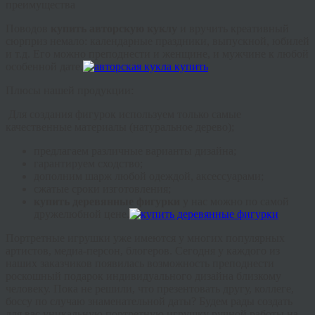
преимущества
Поводов
купить авторскую куклу
и вручить креативный
сюрприз немало: календарные праздники, выпускной, юбилей
и т.д. Его можно преподнести и женщине, и мужчине к любой
особенной дате.
Плюсы нашей продукции:
Для создания фигурок используем только самые
качественные материалы (натуральное дерево);
предлагаем различные варианты дизайна;
гарантируем сходство;
дополним шарж любой одеждой, аксессуарами;
сжатые сроки изготовления;
купить деревянные фигурки
у нас можно по самой
дружелюбной цене.
Портретные игрушки уже имеются у многих популярных
артистов, медиа-персон, блогеров. Сегодня у каждого из
наших заказчиков появилась возможность преподнести
роскошный подарок индивидуального дизайна близкому
человеку. Пока не решили, что презентовать другу, коллеге,
боссу по случаю знаменательной даты? Будем рады создать
для вас уникальную портретную игрушку ручной работы на