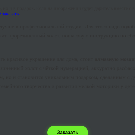
, но и в подарок. Если на изображении будет даритель вместе с
лучше в профессиональной студии. Для этого надо подо
лучит прорезиненный холст, пошаговую инструкцию по сбо
ать красивое украшение для дома, стоит
алмазную мозаи
езиненный холст с чёткой нумерацией, аккуратно расфа
мом, но и становится уникальным подарком, сделанным с 
емейного творчества и развития мелкой моторики у дете
Заказать