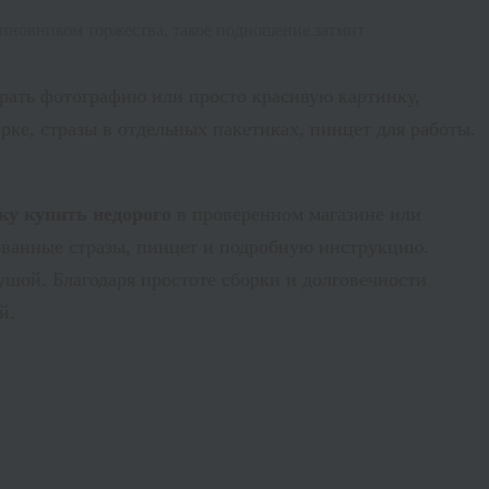
 виновником торжества, такое подношение затмит
брать фотографию или просто красивую картинку,
рке, стразы в отдельных пакетиках, пинцет для работы.
ку купить недорого
в проверенном магазине или
сованные стразы, пинцет и подробную инструкцию.
душой. Благодаря простоте сборки и долговечности
й.