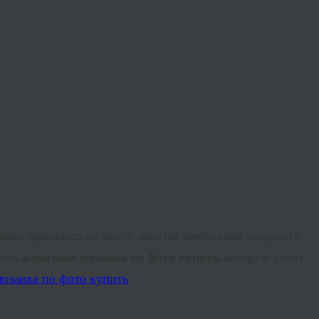
заика пришлась по вкусу многим любителям скоротать
есть
алмазная мозаика по фото купить
которую стоит