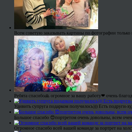
Всем советую заказывать картины по фотографии только 
Ребята спасибо🙏 огромное за вашу работу❤ очень благод
Удивить супруга подарком получилось))) Есть подруги-х
Большое спасибо 😍портретом очень довольны, всем очен
Огромное спасибо всей вашей команде за портрет на холс