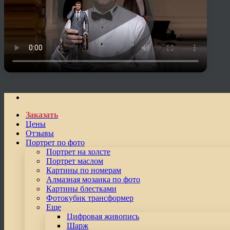
Заказать
Цены
Отзывы
Портрет по фото
Портрет на холсте
Портрет маслом
Картины по номерам
Алмазная мозаика по фото
Картины блестками
Фотокубик трансформер
Еще
Цифровая живопись
Шарж