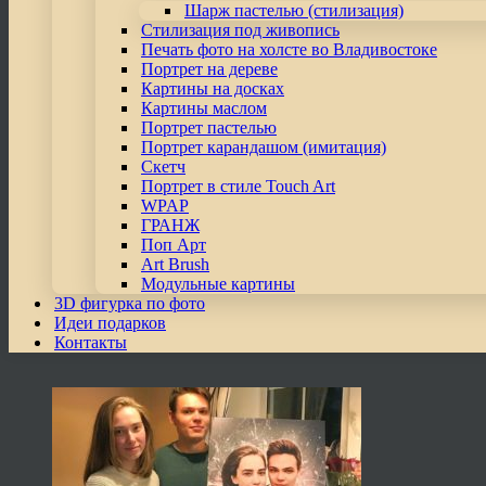
Шарж пастелью (стилизация)
Стилизация под живопись
Печать фото на холсте во Владивостоке
Портрет на дереве
Картины на досках
Картины маслом
Портрет пастелью
Портрет карандашом (имитация)
Скетч
Портрет в стиле Touch Art
WPAP
ГРАНЖ
Поп Арт
Art Brush
Модульные картины
3D фигурка по фото
Идеи подарков
Контакты