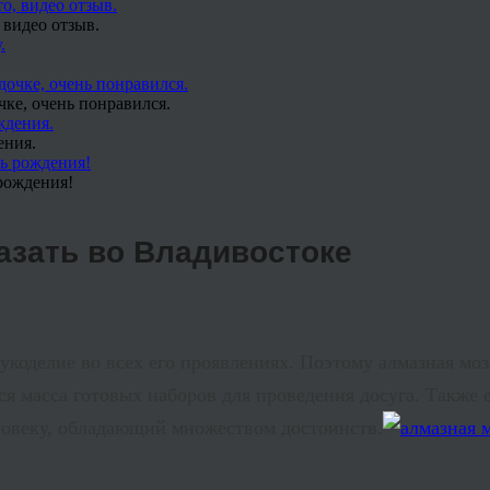
 видео отзыв.
чке, очень понравился.
ения.
рождения!
азать во Владивостоке
коделие во всех его проявлениях. Поэтому алмазная мо
я масса готовых наборов для проведения досуга. Также 
еловеку, обладающий множеством достоинств.