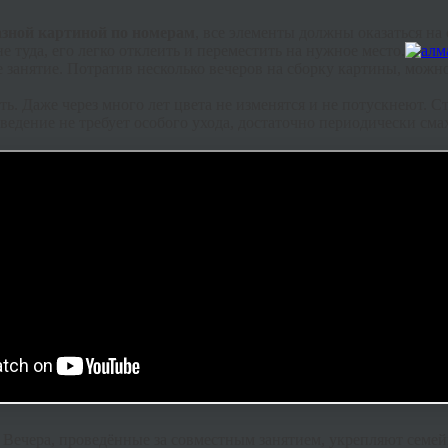
зной картиной по номерам
, все элементы должны оказаться на
 туда, его легко отклеить и переместить на нужное место.
 занятие. Потратив несколько вечеров на сборку картины, можн
ть. Даже через много лет цвета не изменятся и не потускнеют. 
ведение не требует особого ухода, достаточно периодически сма
. Вечера, проведённые за совместным занятием, укрепляют семей