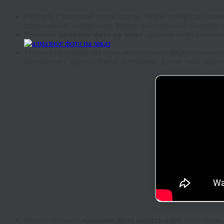
Работать с мозаикой очень просто. Чтобы набор стал
алма
специальный инструмент. Если страз случайно помещён не
Красивое
алмазное фото на заказ
– крайне увлекательное
Техника производства страз обеспечивает их долговечнос
приобретает эффект объёма и глубины. Кроме того, произ
Можно большое
алмазное фото купить
и для всей семьи