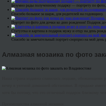
Безумно рады полученному подарку — портрету по фото,
Спасибо большое за шарж, для родителей на годовщину.
Портрет по фото для дочки ко дню рождения! Подарок до
Статуэтка и картина в подарок мужу и отцу на день рожд
Спасибо за замечательный портрет-сюрприз на мой день 
Алмазная мозаика по фото зак
Наша страна издавна славилась людьми, обожающими ру
вечер в уютной домашней обстановке. В продаже имеетс
хотя бы потому, что это отличный подарок близкому ч
Преимущества алмазной мозаики