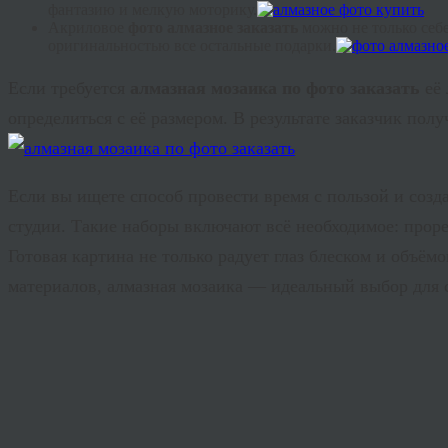
фантазию и мелкую моторику.
Акриловое
фото алмазное заказать
можно не только себе
оригинальностью все остальные подарки.
Если требуется
алмазная мозаика по фото заказать
её 
определиться с её размером. В результате заказчик по
Если вы ищете способ провести время с пользой и созд
студии. Такие наборы включают всё необходимое: прор
Готовая картина не только радует глаз блеском и объё
материалов, алмазная мозаика — идеальный выбор для с