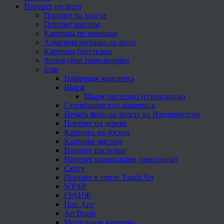
Портрет по фото
Портрет на холсте
Портрет маслом
Картины по номерам
Алмазная мозаика по фото
Картины блестками
Фотокубик трансформер
Еще
Цифровая живопись
Шарж
Шарж пастелью (стилизация)
Стилизация под живопись
Печать фото на холсте во Владивостоке
Портрет на дереве
Картины на досках
Картины маслом
Портрет пастелью
Портрет карандашом (имитация)
Скетч
Портрет в стиле Touch Art
WPAP
ГРАНЖ
Поп Арт
Art Brush
Модульные картины