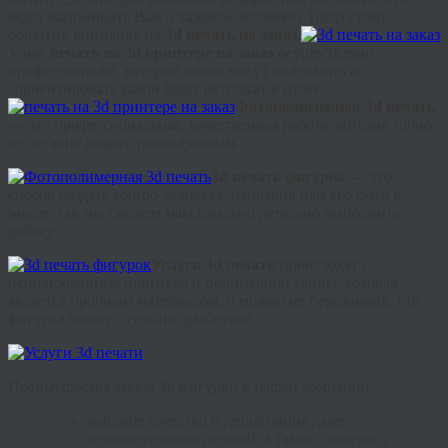
будет напоминать Вам о важном человеке? Тогда стоит
обратить внимание на
3d печать на заказ
.
У нас
печать на 3d принтере на заказ
осуществляют
профессионалы, которые также могут подсказать и
сориентировать какой будет результат в итоге.
Фотополимерная 3d печать
— это профессиональная, качественная работа, которая точно
не оставит никого равнодушным.
3d печать фигурок
— это
способ создать копию человека, направив нам его фото в
заказе, так мы сможем максимально детально выполнить
работу.
Услуги 3d печати
происходят с
использованием принтера и полимерной глины, которая
является прочным материалом, и можно не переживать, что
фигурка может случайно разбиться.
Преимущества заказа 3d фигурки в нашей компании:
высокое качество и детализация даже
незначительных деталей, а также сходство с