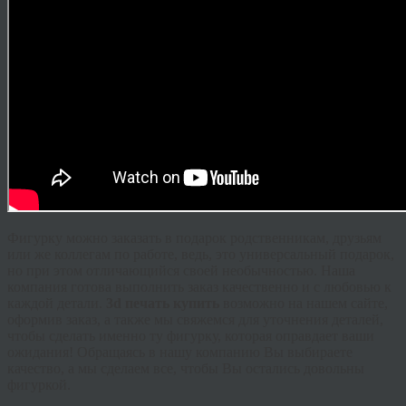
Фигурку можно заказать в подарок родственникам, друзьям
или же коллегам по работе, ведь, это универсальный подарок,
но при этом отличающийся своей необычностью. Наша
компания готова выполнить заказ качественно и с любовью к
каждой детали.
3d печать купить
возможно на нашем сайте,
оформив заказ, а также мы свяжемся для уточнения деталей,
чтобы сделать именно ту фигурку, которая оправдает ваши
ожидания! Обращаясь в нашу компанию Вы выбираете
качество, а мы сделаем все, чтобы Вы остались довольны
фигуркой.