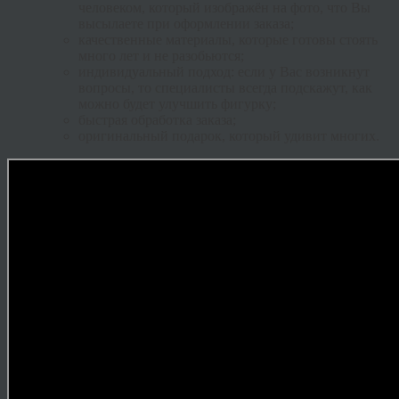
человеком, который изображён на фото, что Вы
высылаете при оформлении заказа;
качественные материалы, которые готовы стоять
много лет и не разобьются;
индивидуальный подход: если у Вас возникнут
вопросы, то специалисты всегда подскажут, как
можно будет улучшить фигурку;
быстрая обработка заказа;
оригинальный подарок, который удивит многих.