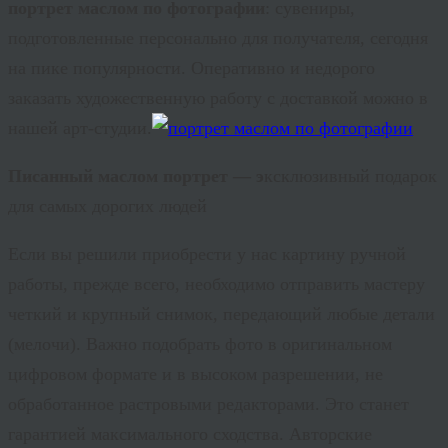
портрет маслом по фотографии
: сувениры,
подготовленные персонально для получателя, сегодня
на пике популярности. Оперативно и недорого
заказать художественную работу с доставкой можно в
нашей арт-студии.
Писанный маслом портрет — э
ксклюзивный
подарок
для самых дорогих людей
Если вы решили приобрести у нас картину ручной
работы, прежде всего, необходимо отправить мастеру
четкий и крупный снимок, передающий любые детали
(мелочи). Важно подобрать фото в оригинальном
цифровом формате и в высоком разрешении, не
обработанное растровыми редакторами. Это станет
гарантией максимального сходства. Авторские