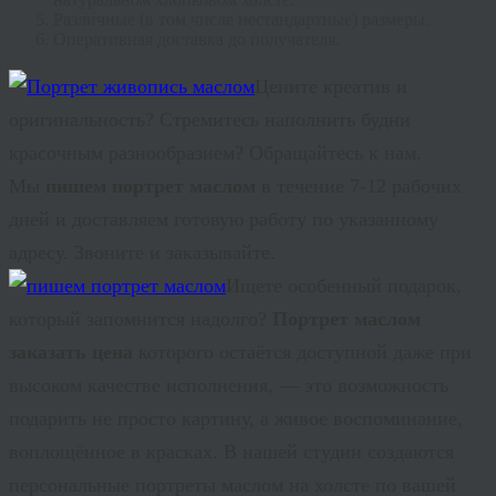
Различные (в том числе нестандартные) размеры.
Оперативная доставка до получателя.
Цените
креатив
и
оригинальность? Стремитесь наполнить будни
красочным разнообразием? Обращайтесь к нам.
Мы
пишем портрет маслом
в течение 7-12 рабочих
дней и доставляем готовую работу по указанному
адресу. Звоните и заказывайте.
Ищете особенный подарок,
который запомнится надолго?
Портрет маслом
заказать цена
которого остаётся доступной даже при
высоком качестве исполнения, — это возможность
подарить не просто картину, а живое воспоминание,
воплощённое в красках. В нашей студии создаются
персональные портреты маслом на холсте по вашей