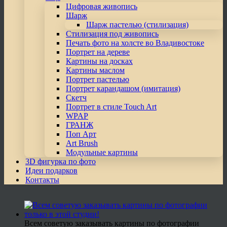
Цифровая живопись
Шарж
Шарж пастелью (стилизация)
Стилизация под живопись
Печать фото на холсте во Владивостоке
Портрет на дереве
Картины на досках
Картины маслом
Портрет пастелью
Портрет карандашом (имитация)
Скетч
Портрет в стиле Touch Art
WPAP
ГРАНЖ
Поп Арт
Art Brush
Модульные картины
3D фигурка по фото
Идеи подарков
Контакты
Всем советую заказывать картины по фотографии