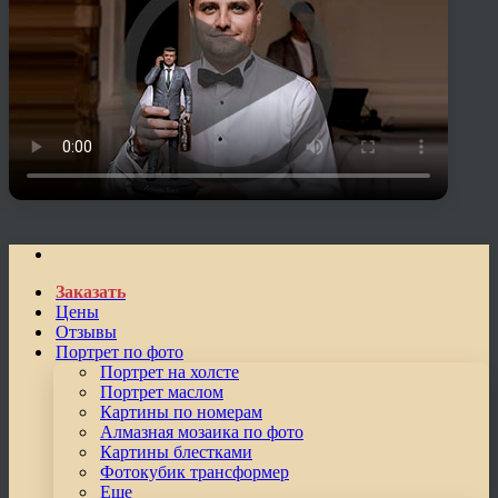
Заказать
Цены
Отзывы
Портрет по фото
Портрет на холсте
Портрет маслом
Картины по номерам
Алмазная мозаика по фото
Картины блестками
Фотокубик трансформер
Еще