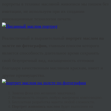
портреты в технике масляной живописи мы пишем без
имитации, не используем при их создании
инновационные технологии печати.
Реалистичный и выразительный
портрет маслом на
холсте по фотографии,
главным плюсом которого
является способность длительное время сохранять
свой безупречный вид, насыщенность оттенков
благодаря качественным масляным краскам, имеет и
другие преимущества.
Замена фона (по желанию заказчика).
Возможность создать любую жанровую композицию.
Бесплатная разработка макета любой сложности.
Портрет живопись маслом
будет выполнен на
натуральном хлопковом холсте.