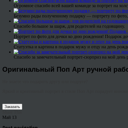
Огромное спасибо всей вашей команде за портрет на холс
Безумно рады полученному подарку — портрету по фото,
Спасибо большое за шарж, для родителей на годовщину.
Портрет по фото для дочки ко дню рождения! Подарок до
Статуэтка и картина в подарок мужу и отцу на день рожд
Спасибо за замечательный портрет-сюрприз на мой день 
Оригинальный Поп Арт ручной рабо
Не знаете что подарить другу или подруге?
Яркий и креативный портрет в стиле Поп Арт порадует виновн
Заказать
Share This
Май
13