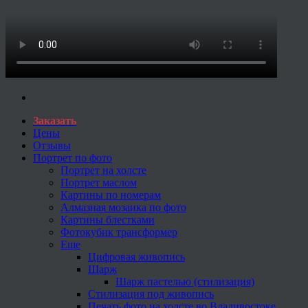
Заказать
Цены
Отзывы
Портрет по фото
Портрет на холсте
Портрет маслом
Картины по номерам
Алмазная мозаика по фото
Картины блестками
Фотокубик трансформер
Еще
Цифровая живопись
Шарж
Шарж пастелью (стилизация)
Стилизация под живопись
Печать фото на холсте во Владивостоке