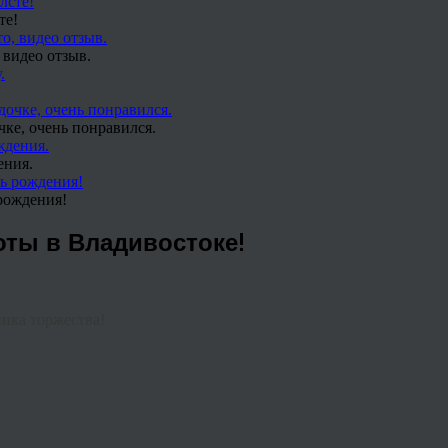
те!
 видео отзыв.
чке, очень понравился.
ения.
рождения!
ты в Владивостоке!
ика торжества!