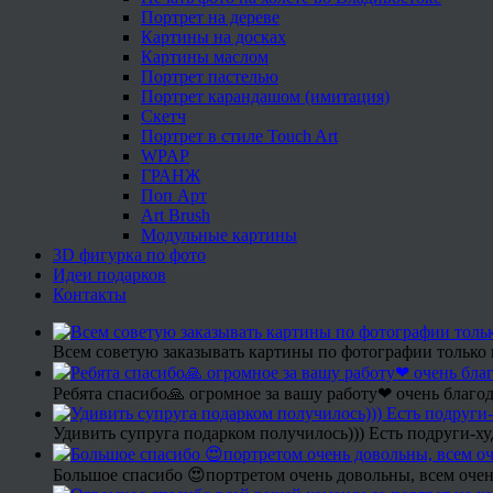
Портрет на дереве
Картины на досках
Картины маслом
Портрет пастелью
Портрет карандашом (имитация)
Скетч
Портрет в стиле Touch Art
WPAP
ГРАНЖ
Поп Арт
Art Brush
Модульные картины
3D фигурка по фото
Идеи подарков
Контакты
Всем советую заказывать картины по фотографии только 
Ребята спасибо🙏 огромное за вашу работу❤ очень благод
Удивить супруга подарком получилось))) Есть подруги-х
Большое спасибо 😍портретом очень довольны, всем очен